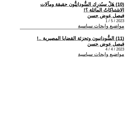
(10) هَلْ سيُدرِك السُّودانِيُّون حقيقة ومآلات
الاشتباكاتُ الماثلة ؟!
فيصل عوض حسن
2023 / 5 / 1
مواضيع وابحاث سياسية
(11) السُّودانيون وتجزئة القضايا المصيرية ..!
فيصل عوض حسن
2023 / 4 / 4
مواضيع وابحاث سياسية