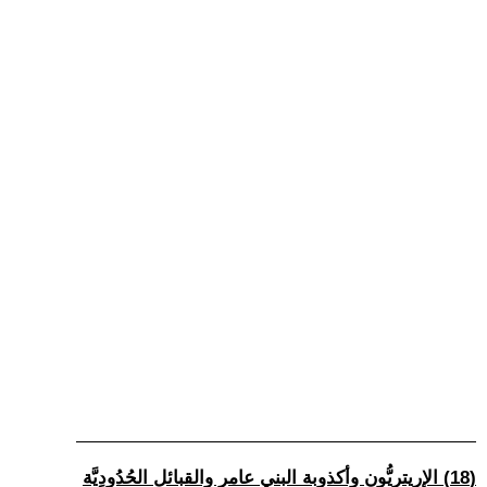
(18) الإريتريُّون وأكذوبة البني عامر والقبائل الحُدُودِيَّة