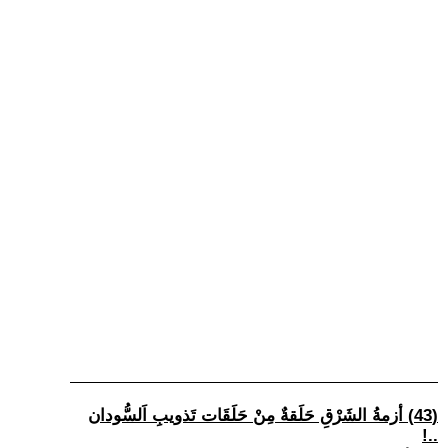
(43) أزمةُ الشَرْقِ حَلَقةٌ مِنْ حَلَقَات تَذويبِ اَلسُّودان
..!