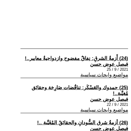
(24) أَزمةُ الشرقِ: نِفاقٌ مفضوح وازدواجيةُ معايير..!
فيصل عوض حسن
2021 / 9 / 25
مواضيع وابحاث سياسية
(25) حمدوك والعَسْكَر: تناقُضات صَارِخة وحقائق
مُغيَّبة..!
فيصل عوض حسن
2021 / 9 / 22
مواضيع وابحاث سياسية
(26) أزمةُ شرق السُّودانِ والحقائقُ المُغَيَّبة ..!
فيصل عوض حسن