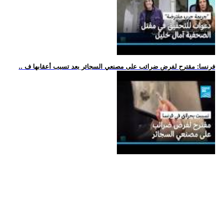
.. فرنسا: مقترح لفرض ضرائب على مصنعي السجائر بعد تسبب أعقابها ف