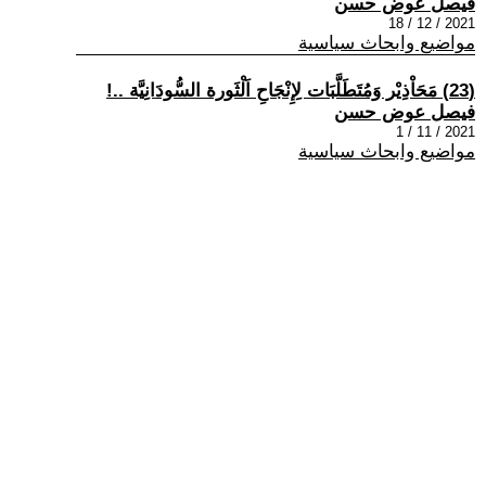
فيصل عوض حسن
2021 / 12 / 18
مواضيع وابحاث سياسية
(23) مَحَاْذِيْر وَمُتَطَلَّبَات لِإِنْجَاحِ اَلْثَورة السُّودَانِيَّة ..!
فيصل عوض حسن
2021 / 11 / 1
مواضيع وابحاث سياسية