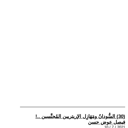
(30) السُّودانُ ومَهَازِل الإريتريين المُجنَّسين ..!
فيصل عوض حسن
2021 / 7 / 10