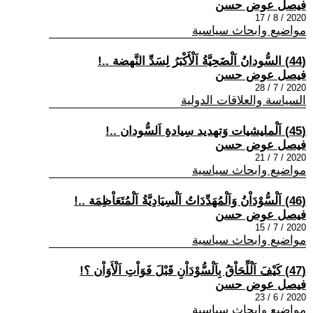
فيصل عوض حسن
2020 / 8 / 17
مواضيع وابحاث سياسية
(44) السُّودانُ اَلْضَحِيَّةُ اَلْأَكْبَرُ لِسَدِّ النَّهضة ..!
فيصل عوض حسن
2020 / 7 / 28
السياسة والعلاقات الدولية
(45) اَلْمليشيات وَتهديد سِيادةِ اَلسُّودان ..!
فيصل عوض حسن
2020 / 7 / 21
مواضيع وابحاث سياسية
(46) اَلْسُّوْدَاْنُ وَاَلْمُهَدِّدَاتُ اَلْسِيَادِيَّةُ اَلْمُتَعَاْظِمَة ..!
فيصل عوض حسن
2020 / 7 / 15
مواضيع وابحاث سياسية
(47) كَيْفَ اَلْلِّحَاْقُ بِاَلْسُّوْدَاْنِ قَبْلَ فَوَاْتِ اَلْأَوَاْن ؟!
فيصل عوض حسن
2020 / 6 / 23
مواضيع وابحاث سياسية