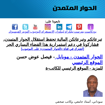
تابعونا على:
بودكاست
بنترست
تيلكرام
لينكدإن
الانستغرام
اليوتيوب
التويتر
الفيسبوك
تبرعاتكم وتبرعاتكن المالية تحفظ استقلال الحوار المتمدن،
فشاركونا في دعم استمرارية هذا الفضاء اليساري الحر
[اشترك في قناة ‫«الحوار المتمدن» على اليوتيوب]
الحوار المتمدن - موبايل
- فيصل عوض حسن
الموقع الرئيسي
للمزيد - الموقع الرئيسي للكاتب-ة
سوداني، أستاذ جامعي، وكاتب صحفي