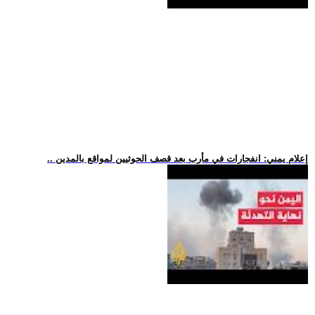
.. إعلام يمني: انفجارات في مأرب بعد قصف الحوثيين لمواقع بالمدين