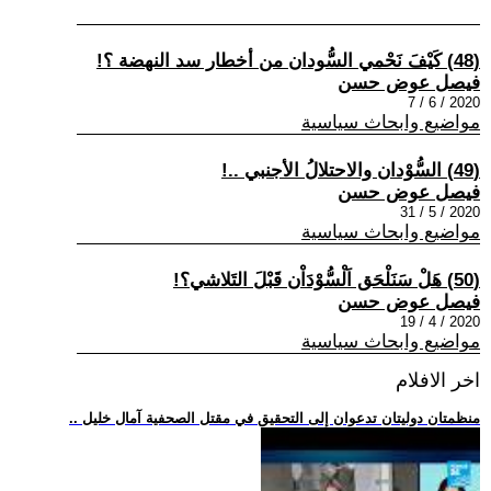
(48) كَيْفَ نَحْمي السُّودان من أخطار سد النهضة ؟!
فيصل عوض حسن
2020 / 6 / 7
مواضيع وابحاث سياسية
(49) السُّوْدان والاحتلالُ الأجنبي ..!
فيصل عوض حسن
2020 / 5 / 31
مواضيع وابحاث سياسية
(50) هَلْ سَنَلْحَق اَلْسُّوْدَاْن قَبْلَ التَلاشي؟!
فيصل عوض حسن
2020 / 4 / 19
مواضيع وابحاث سياسية
اخر الافلام
.. منظمتان دوليتان تدعوان إلى التحقيق في مقتل الصحفية آمال خليل