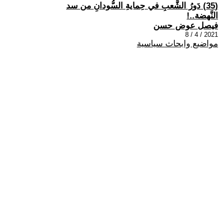
(35) دَورُ الشَّعبِ في حِمايةِ السُّودانِ من سد
النَّهضة..!
فيصل عوض حسن
2021 / 4 / 8
مواضيع وابحاث سياسية