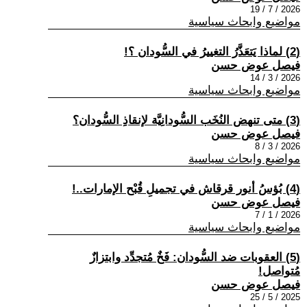
2026 / 7 / 19
مواضيع وابحاث سياسية
(2) لماذا يَتعَذَّرُ التغييرُ في السُّودان ؟!
فيصل عوض حسن
2026 / 3 / 14
مواضيع وابحاث سياسية
(3) متى تنهض النُخَب السُّودانِيَّة لإنقاذِ السُّودان؟
فيصل عوض حسن
2026 / 3 / 8
مواضيع وابحاث سياسية
(4) بُؤسُ أنور قرقاش في تجميلِ قُبْح الإمارات..!
فيصل عوض حسن
2026 / 1 / 7
مواضيع وابحاث سياسية
(5) العقوبات ضد السُّودان: فَخٌ مُتجدِّد وابتزازٌ
مُتواصل!
فيصل عوض حسن
2025 / 5 / 25