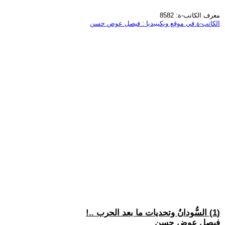
معرف الكاتب-ة: 8582
الكاتب-ة في موقع ويكيبيديا : فيصل عوض حسن
(1) السُّودانُ وتحديات ما بعد الحرب ..!
فيصل عوض حسن