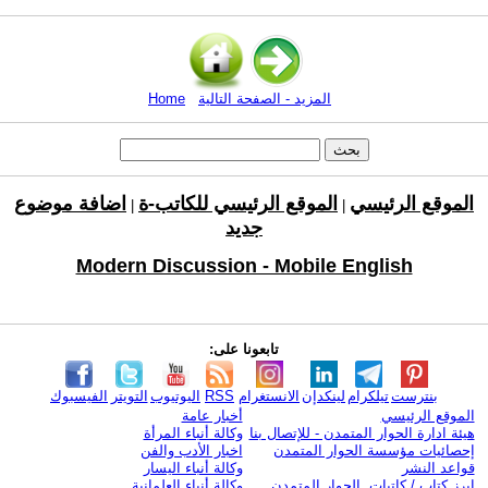
المزيد - الصفحة التالية
Home
الموقع الرئيسي
الموقع الرئيسي للكاتب-ة
اضافة موضوع
|
|
جديد
Modern Discussion - Mobile English
تابعونا على:
بنترست
تيلكرام
لينكدإن
الانستغرام
RSS
اليوتيوب
التويتر
الفيسبوك
الموقع الرئيسي
أخبار عامة
هيئة ادارة الحوار المتمدن - للإتصال بنا
وكالة أنباء المرأة
إحصائيات مؤسسة الحوار المتمدن
اخبار الأدب والفن
قواعد النشر
وكالة أنباء اليسار
ابرز كتاب / كاتبات الحوار المتمدن
وكالة أنباء العلمانية