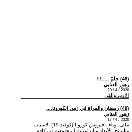
(48) حِلمْ .....!!!
زهور العتابي
2020 / 4 / 20
الادب والفن
(49) رمضان والمراة في زمن الكورونا....
زهور العتابي
2020 / 4 / 17
ملف: وباء - فيروس كورونا (كوفيد-19) الاسباب
والنتائج، الأبعاد والتداعيات المجتمعية في كافة