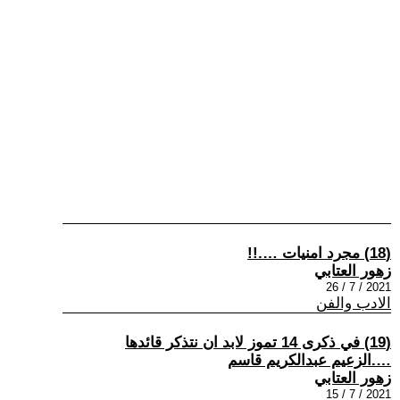
(18) مجرد امنيات ….!!
زهور العتابي
2021 / 7 / 26
الادب والفن
(19) في ذكرى 14 تموز لابد ان نتذكر قائدها
….الزعيم عبدالكريم قاسم
زهور العتابي
2021 / 7 / 15