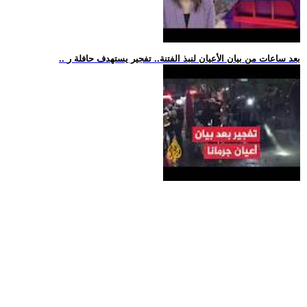
.. بعد ساعات من بيان الأعيان لنبذ الفتنة.. تفجير يستهدف حافلة ر