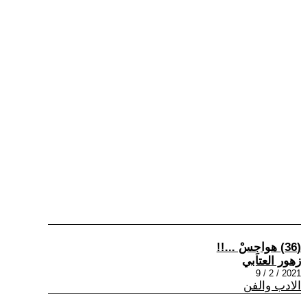
(36) هواجِسْ ...!!
زهور العتابي
2021 / 2 / 9
الادب والفن