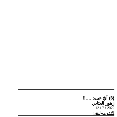
(6) أيّ عيييد ….!!
زهور العتابي
2022 / 7 / 12
الادب والفن