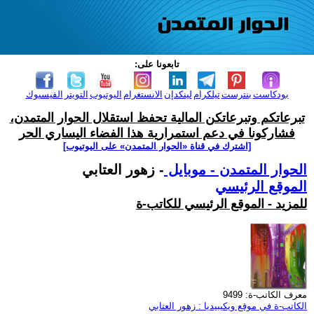
تابعونا على:
بودكاست
بنترست
تيلكرام
لينكدإن
الانستغرام
اليوتيوب
التويتر
الفيسبوك
تبرعاتكم وتبرعاتكن المالية تحفظ استقلال الحوار المتمدن،
فشاركونا في دعم استمرارية هذا الفضاء اليساري الحر
[اشترك في قناة ‫«الحوار المتمدن» على اليوتيوب]
الحوار المتمدن - موبايل
- زهور العتابي
الموقع الرئيسي
للمزيد - الموقع الرئيسي للكاتب-ة
معرف الكاتب-ة: 9499
الكاتب-ة في موقع ويكيبيديا : زهور العتابي