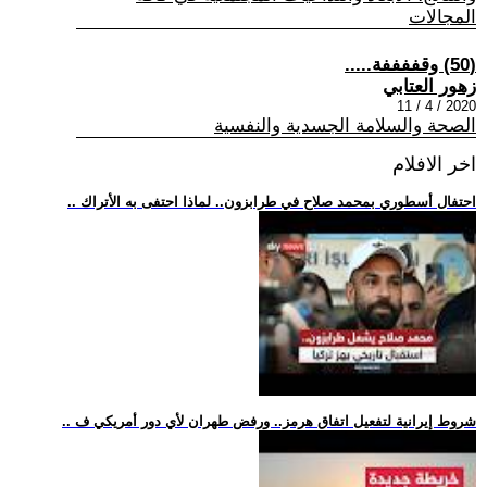
المجالات
(50) وقففففة.....
زهور العتابي
2020 / 4 / 11
الصحة والسلامة الجسدية والنفسية
اخر الافلام
.. احتفال أسطوري بمحمد صلاح في طرابزون.. لماذا احتفى به الأتراك
.. شروط إيرانية لتفعيل اتفاق هرمز.. ورفض طهران لأي دور أمريكي ف