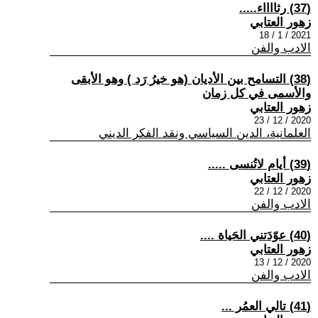
(37) رثااااء.....
زهور العتابي
2021 / 1 / 18
الادب والفن
(38) التسامح بين الأديان (هو خيرُ رَد ) وهو الأبقى
والأسمى في كل زمان
زهور العتابي
2020 / 12 / 23
العلمانية، الدين السياسي ونقد الفكر الديني
(39) أيام لاتُنسى .....
زهور العتابي
2020 / 12 / 22
الادب والفن
(40) عوّدَتني الحَياة ....
زهور العتابي
2020 / 12 / 13
الادب والفن
(41) تالي العمُر ...