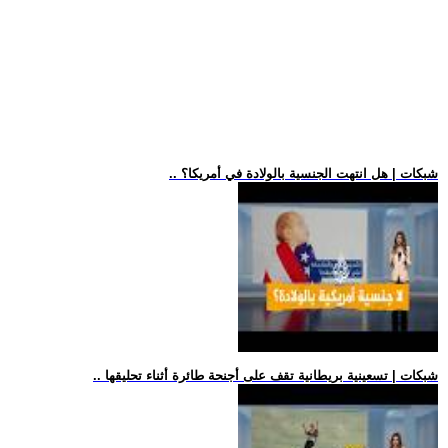
.. شبكات | هل انتهت الجنسية بالولادة في أمريكا؟
.. شبكات | تسعينية بريطانية تقف على أجنحة طائرة أثناء تحليقها