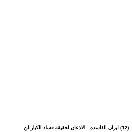
(12) ايران الفاسده : الاذعان لحقيقة فساد الكبار لن