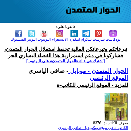
تابعونا على:
بودكاست
بنترست
تيلكرام
لينكدإن
الانستغرام
اليوتيوب
التويتر
الفيسبوك
تبرعاتكم وتبرعاتكن المالية تحفظ استقلال الحوار المتمدن،
فشاركونا في دعم استمرارية هذا الفضاء اليساري الحر
[اشترك في قناة ‫«الحوار المتمدن» على اليوتيوب]
الحوار المتمدن - موبايل
- صافي الياسري
الموقع الرئيسي
للمزيد - الموقع الرئيسي للكاتب-ة
معرف الكاتب-ة: 8376
الكاتب-ة في موقع ويكيبيديا : صافي الياسري