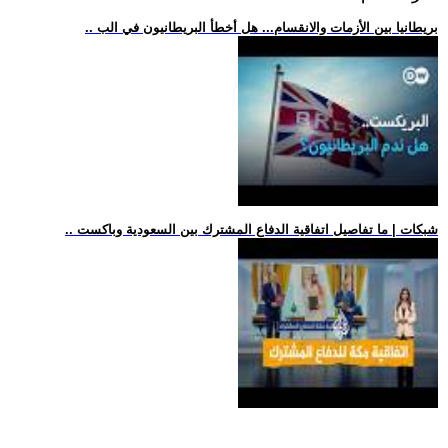
.. بريطانيا بين الأزمات والانقسام... هل أخطأ البريطانيون في الب
.. شبكات | ما تفاصيل اتفاقية الدفاع المشترك بين السعودية وباكست