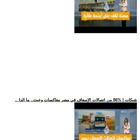
.. شبكات | %86 من اتصالات الإسعاف في مصر معاكسات وعبث.. ما الدا