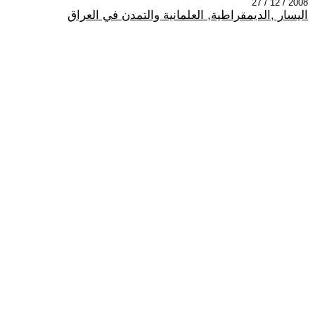
2008 / 12 / 27
اليسار ,الديمقراطية, العلمانية والتمدن في العراق