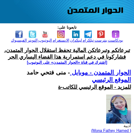
تابعونا على:
بودكاست
بنترست
تيلكرام
لينكدإن
الانستغرام
اليوتيوب
التويتر
الفيسبوك
تبرعاتكم وتبرعاتكن المالية تحفظ استقلال الحوار المتمدن،
فشاركونا في دعم استمرارية هذا الفضاء اليساري الحر
[اشترك في قناة ‫«الحوار المتمدن» على اليوتيوب]
الحوار المتمدن - موبايل
- منى فتحي حامد
الموقع الرئيسي
للمزيد - الموقع الرئيسي للكاتب-ة
أديبة
(Mona Fathey Hamed )