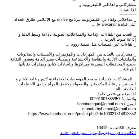
مشاركاتي و لقاءاتي التليفزيونية و
الإذاعية :
-------------
_ مداخلاتي ولقاءاتي التليفزيونية ببرنامج onlive مع الإعلامي طارق الحداد
على قناة tv alexandria ...
_ العديد من اللقاءات الإذاعية والمداخلات الصوتية بإذاعة وسط الدلتا و
إذاعة صوت العرب ..
_ لقاءات عبر المنصات مثل منصة زووم ...
_ مشاركاتي بالعديد من المهرجانات والمؤتمرات والأمسيات والصالونات
والملتقيات الأدبية والثقافية والاجتماعية وبمكتبات مصر العامة وقصور الثقافة
بجميع المحافظات المصرية ومراكزها وباتحادات كتابها وبمقرات نقاباتها
الفرعية ..
_ المشاركات الإنسانية بجميع المؤسسات الاجتماعية كدور رعاية الايتام و
المسنين و رعاية المكفوفين والطفولة وحقوق المرأة و ذوي الاحتياجات
الخاصة ..الخ
الاسم/ منى فتحي حامد
واتساب/ 00201001585957
ايميل /
hohooamgad@gmail.com
monafathyhamed@gmail.com
https://www.facebook.com/profile.php?id=100021814913552
معرف الكاتب-ة: 13412
الكاتب-ة في موقع ويكيبيديا : منى فتحي حامد