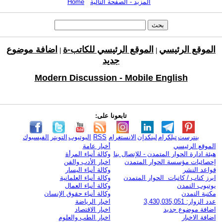
المزيد - الصفحة التالية
Home
الموقع الرئيسي
الموقع الرئيسي للكاتب-ة
اضافة موضوع
|
|
جديد
Modern Discussion - Mobile English
تابعونا على:
بنترست
تيلكرام
لينكدإن
الانستغرام
RSS
اليوتيوب
التويتر
الفيسبوك
الموقع الرئيسي
أخبار عامة
هيئة ادارة الحوار المتمدن - للإتصال بنا
وكالة أنباء المرأة
إحصائيات مؤسسة الحوار المتمدن
اخبار الأدب والفن
قواعد النشر
وكالة أنباء اليسار
ابرز كتاب / كاتبات الحوار المتمدن
وكالة أنباء العلمانية
يوتيوب التمدن
وكالة أنباء العمال
مكتبة التمدن
وكالة أنباء حقوق الإنسان
عدد الزوار: 3,430,035,051
اخبار الرياضة
اضافة موضوع جديد
اخبار الاقتصاد
اضافة الاخبار
اخبار الطب والعلوم