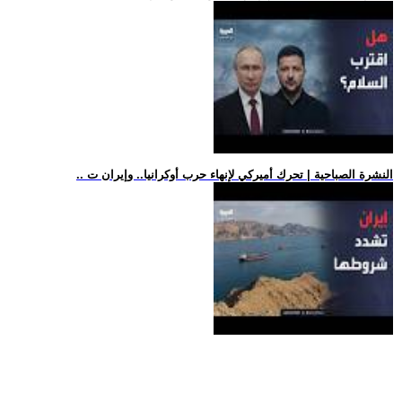
.. النشرة الصباحية | تحرك أميركي لإنهاء حرب أوكرانيا.. وإيران ت