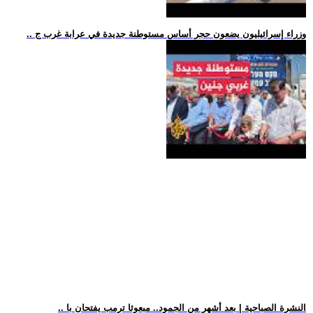
.. وزراء إسرائيليون يضعون حجر أساس مستوطنة جديدة في عرابة غرب ج
.. النشرة الصباحية | بعد أشهر من الجمود.. مبعوثا ترمب يفتحان با