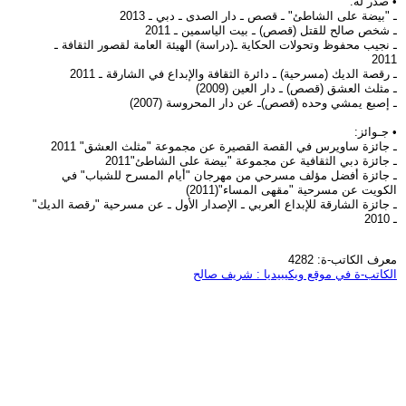
• صدر له:
ـ "بيضة على الشاطئ" ـ قصص ـ دار الصدى ـ دبي ـ 2013
ـ شخص صالح للقتل (قصص) ـ بيت الياسمين ـ 2011
ـ نجيب محفوظ وتحولات الحكاية ـ(دراسة) الهيئة العامة لقصور الثقافة ـ
2011
ـ رقصة الديك (مسرحية) ـ دائرة الثقافة والإبداع في الشارقة ـ 2011
ـ مثلث العشق (قصص) ـ دار العين (2009)
ـ إصبع يمشي وحده (قصص)ـ عن دار المحروسة (2007)
• جـوائز:
ـ جائزة ساويرس في القصة القصيرة عن مجموعة "مثلث العشق" 2011
ـ جائزة دبي الثقافية عن مجموعة "بيضة على الشاطئ"2011
ـ جائزة أفضل مؤلف مسرحي من مهرجان "أيام المسرح للشباب" في
الكويت عن مسرحية "مقهى المساء"(2011)
ـ جائزة الشارقة للإبداع العربي ـ الإصدار الأول ـ عن مسرحية "رقصة الديك"
ـ 2010
معرف الكاتب-ة: 4282
الكاتب-ة في موقع ويكيبيديا : شريف صالح