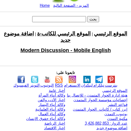
المزيد - الصفحة التالية
Home
الموقع الرئيسي
الموقع الرئيسي للكاتب-ة
اضافة موضوع
|
|
جديد
Modern Discussion - Mobile English
تابعونا على:
بنترست
تيلكرام
لينكدإن
الانستغرام
RSS
اليوتيوب
التويتر
الفيسبوك
الموقع الرئيسي
أخبار عامة
هيئة ادارة الحوار المتمدن - للإتصال بنا
وكالة أنباء المرأة
إحصائيات مؤسسة الحوار المتمدن
اخبار الأدب والفن
قواعد النشر
وكالة أنباء اليسار
ابرز كتاب / كاتبات الحوار المتمدن
وكالة أنباء العلمانية
يوتيوب التمدن
وكالة أنباء العمال
مكتبة التمدن
وكالة أنباء حقوق الإنسان
عدد الزوار: 3,426,882,853
اخبار الرياضة
اضافة موضوع جديد
اخبار الاقتصاد