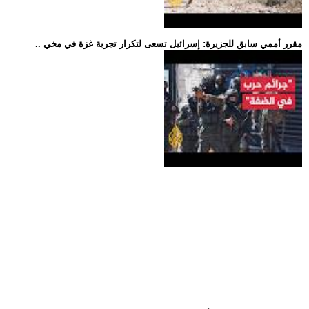
.. مقرر أممي سابق للجزيرة: إسرائيل تسعى لتكرار تجربة غزة في مخي