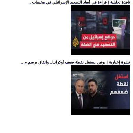
.. نافذة تحليلية | قراءة في أبعاد التصعيد الإسرائيلي في مخيمات
.. نشرة إخبارية | بوتين يستغل نقطة ضعف أوكرانيا.. واتفاق يرسم م