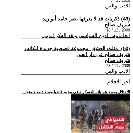
2010 / 1 / 3
الادب والفن
(49) ذكريات قد لا يعرفها نصر حامد أبو زيد
شريف صالح
2009 / 12 / 18
العلمانية، الدين السياسي ونقد الفكر الديني
(50) -مثلث العشق- مجموعة قصصية جديدة للكاتب
شريف صالح عن دار العين
شريف صالح
2009 / 11 / 23
الادب والفن
اخر الافلام
.. الاحتلال يوسع عملياته العسكرية في مخيم قلنديا وسط تصعيد متوا