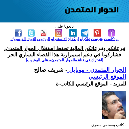
تابعونا على:
بودكاست
بنترست
تيلكرام
لينكدإن
الانستغرام
اليوتيوب
التويتر
الفيسبوك
تبرعاتكم وتبرعاتكن المالية تحفظ استقلال الحوار المتمدن،
فشاركونا في دعم استمرارية هذا الفضاء اليساري الحر
[اشترك في قناة ‫«الحوار المتمدن» على اليوتيوب]
الحوار المتمدن - موبايل
- شريف صالح
الموقع الرئيسي
للمزيد - الموقع الرئيسي للكاتب-ة
ـ كاتب وصحفي مصري