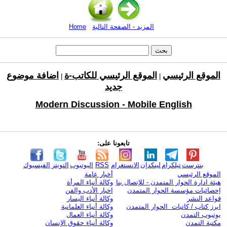
المزيد - الصفحة التالية
Home
الموقع الرئيسي
الموقع الرئيسي للكاتب-ة
اضافة موضوع
|
|
جديد
Modern Discussion - Mobile English
تابعونا على:
بنترست
تيلكرام
لينكدإن
الانستغرام
RSS
اليوتيوب
التويتر
الفيسبوك
الموقع الرئيسي
أخبار عامة
هيئة ادارة الحوار المتمدن - للإتصال بنا
وكالة أنباء المرأة
إحصائيات مؤسسة الحوار المتمدن
اخبار الأدب والفن
قواعد النشر
وكالة أنباء اليسار
ابرز كتاب / كاتبات الحوار المتمدن
وكالة أنباء العلمانية
يوتيوب التمدن
وكالة أنباء العمال
مكتبة التمدن
وكالة أنباء حقوق الإنسان