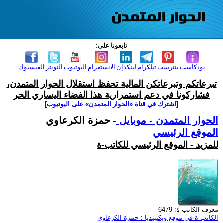
تابعونا على:
بودكاست
بنترست
تيلكرام
لينكدإن
الانستغرام
اليوتيوب
التويتر
الفيسبوك
تبرعاتكم وتبرعاتكن المالية تحفظ استقلال الحوار المتمدن،
فشاركونا في دعم استمرارية هذا الفضاء اليساري الحر
[اشترك في قناة ‫«الحوار المتمدن» على اليوتيوب]
الحوار المتمدن - موبايل
- حمزة الكرعاوي
الموقع الرئيسي
للمزيد - الموقع الرئيسي للكاتب-ة
معرف الكاتب-ة: 6479
الكاتب-ة في موقع ويكيبيديا : حمزة الكرعاوي