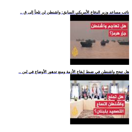
.. نائب مساعد وزير الدفاع الأمريكي السابق: واشنطن لن تلجأ إلى ق
.. هل تنجح واشنطن في ضبط إيقاع الأزمة ومنع تدهور الأوضاع في لبن