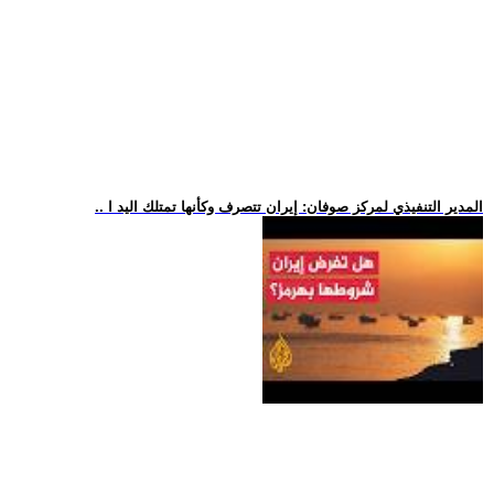
.. المدير التنفيذي لمركز صوفان: إيران تتصرف وكأنها تمتلك اليد ا