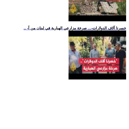
.. -خسرنا آلاف الدولارات-... صرخة مزارعي الهبارية في لبنان من آ