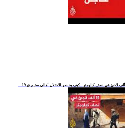
.. 19 ألف لاجئ في نصف كيلومتر.. كيف يحاصر الاحتلال أهالي مخيم ق