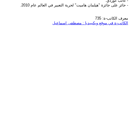
- كاتب كوردي.
- حائز على جائزة "هيلمان هاميت" لحرية التعبير في العالم عام 2010.
معرف الكاتب-ة: 735
الكاتب-ة في موقع ويكيبيديا : مصطفى اسماعيل