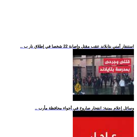
.. استنفار أمني بتايلاند عقب مقتل وإصابة 22 شخصا في إطلاق نار ب
.. وسائل إعلام يمنية: انفجار صاروخ في أجواء محافظة مأرب