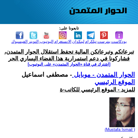
تابعونا على:
بودكاست
بنترست
تيلكرام
لينكدإن
الانستغرام
اليوتيوب
التويتر
الفيسبوك
تبرعاتكم وتبرعاتكن المالية تحفظ استقلال الحوار المتمدن،
فشاركونا في دعم استمرارية هذا الفضاء اليساري الحر
[اشترك في قناة ‫«الحوار المتمدن» على اليوتيوب]
الحوار المتمدن - موبايل
- مصطفى اسماعيل
الموقع الرئيسي
للمزيد - الموقع الرئيسي للكاتب-ة
(Mustafa Ismail )