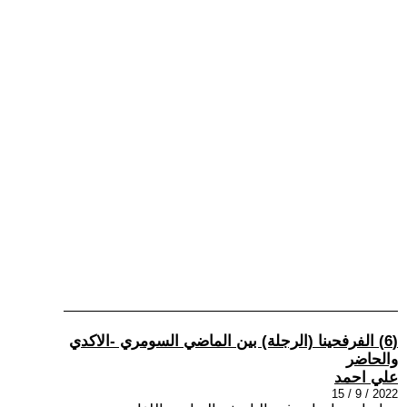
(6) الفرفحينا (الرجلة) بين الماضي السومري -الاكدي
والحاضر
علي احمد
2022 / 9 / 15