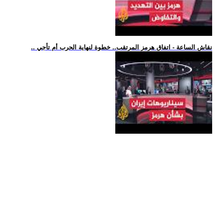
.. نقاش الساعة - اتفاق هرمز المرتقب.. خطوة لنهاية الحرب أم تأجي