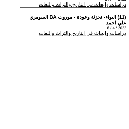
دراسات وابحاث في التاريخ والتراث واللغات
(11) البواء- تجزئة وعودة - موروث BA السومري
علي احمد
2022 / 4 / 8
دراسات وابحاث في التاريخ والتراث واللغات