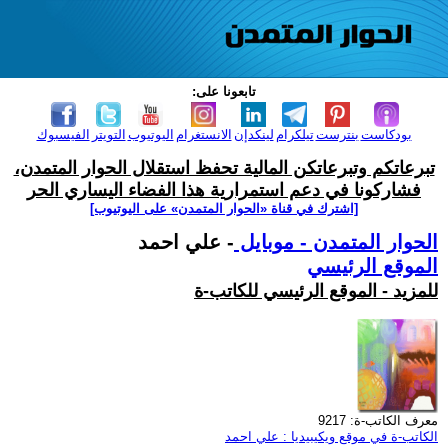
تابعونا على:
بودكاست
بنترست
تيلكرام
لينكدإن
الانستغرام
اليوتيوب
التويتر
الفيسبوك
تبرعاتكم وتبرعاتكن المالية تحفظ استقلال الحوار المتمدن،
فشاركونا في دعم استمرارية هذا الفضاء اليساري الحر
[اشترك في قناة ‫«الحوار المتمدن» على اليوتيوب]
الحوار المتمدن - موبايل
- علي احمد
الموقع الرئيسي
للمزيد - الموقع الرئيسي للكاتب-ة
معرف الكاتب-ة: 9217
الكاتب-ة في موقع ويكيبيديا : علي احمد