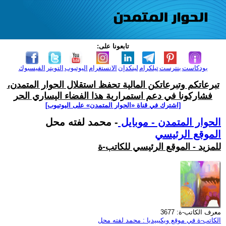
تابعونا على:
بودكاست
بنترست
تيلكرام
لينكدإن
الانستغرام
اليوتيوب
التويتر
الفيسبوك
تبرعاتكم وتبرعاتكن المالية تحفظ استقلال الحوار المتمدن،
فشاركونا في دعم استمرارية هذا الفضاء اليساري الحر
[اشترك في قناة ‫«الحوار المتمدن» على اليوتيوب]
الحوار المتمدن - موبايل
- محمد لفته محل
الموقع الرئيسي
للمزيد - الموقع الرئيسي للكاتب-ة
معرف الكاتب-ة: 3677
الكاتب-ة في موقع ويكيبيديا : محمد لفته محل