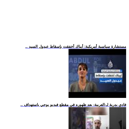
.. مستشارة سياسية أمريكية: أيباك أخفقت بإسقاط عبدول السيد
.. فادي بدرية لـ-العربية- بعد ظهوره في مقطع فيديو يوحي باستهداف