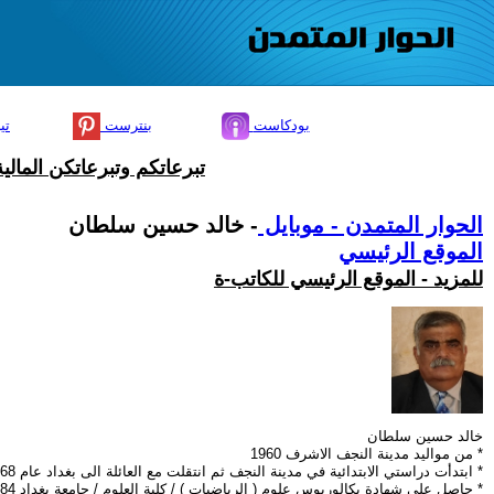
بودكاست
بنترست
تي
تبرعاتكم وتبرعاتكن المال
الحوار المتمدن - موبايل
- خالد حسين سلطان
الموقع الرئيسي
للمزيد - الموقع الرئيسي للكاتب-ة
خالد حسين سلطان
* من مواليد مدينة النجف الاشرف 1960
* ابتدأت دراستي الابتدائية في مدينة النجف ثم انتقلت مع العائلة الى بغداد عام 1968
* حاصل على شهادة بكالوريوس علوم ( الرياضيات ) / كلية العلوم / جامعة بغداد 1984