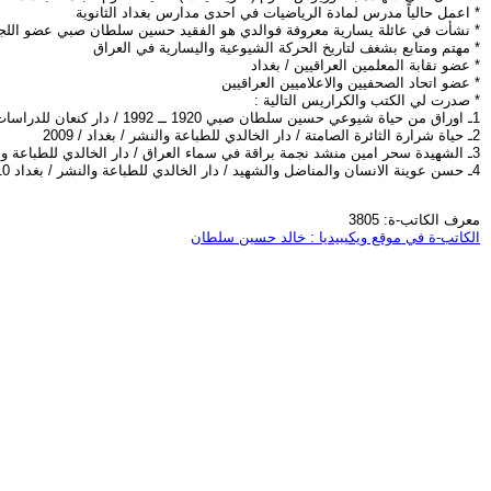
* اعمل حالياً مدرس لمادة الرياضيات في احدى مدارس بغداد الثانوية
* نشأت في عائلة يسارية معروفة فوالدي هو الفقيد حسين سلطان صبي عضو اللجن
* مهتم ومتابع بشغف لتاريخ الحركة الشيوعية واليسارية في العراق
* عضو نقابة المعلمين العراقيين / بغداد
* عضو اتحاد الصحفيين والاعلاميين العراقيين
* صدرت لي الكتب والكراريس التالية :
1ـ اوراق من حياة شيوعي حسين سلطان صبي 1920 ــ 1992 / دار كنعان للدراسات والنشر والتوزيع / سوريا ـ دمشق 2007
2ـ حياة شرارة الثائرة الصامتة / دار الخالدي للطباعة والنشر / بغداد / 2009
3ـ الشهيدة سحر امين منشد نجمة براقة في سماء العراق / دار الخالدي للطباعة والنشر / بغداد 2009
4ـ حسن عوينة الانسان والمناضل والشهيد / دار الخالدي للطباعة والنشر / بغداد 2010 ( بالاشتراك مع السيد مسلم عوينة )
معرف الكاتب-ة: 3805
الكاتب-ة في موقع ويكيبيديا : خالد حسين سلطان