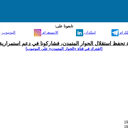
تابعونا على:
لكرام
لينكدإن
الانستغرام
اليوتيوب
ية تحفظ استقلال الحوار المتمدن، فشاركونا في دعم استمرارية 
[اشترك في قناة ‫«الحوار المتمدن» على اليوتيوب]