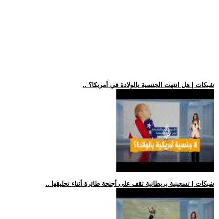
.. شبكات | هل انتهت الجنسية بالولادة في أمريكا؟
.. شبكات | تسعينية بريطانية تقف على أجنحة طائرة أثناء تحليقها