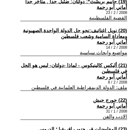
(19) حاييم بريشث*: دولتان: ضئيل جداً , متأخر جداً
أماني أبو رحمة
2008 / 2 / 23
القضية الفلسطينية
(20) نويل اغناتيف:نحو حل الدولة الواحدة,الصهيونية
ومعاداة السامية وشعب فلسطين
أماني أبو رحمة
2008 / 2 / 14
مواضيع وابحاث سياسية
(21) أليكس كالينيكوس - لماذا -دولتان- ليس هو الحل
في فلسطين
أماني أبو رحمة
2008 / 2 / 8
ملف: الدولة الديمقراطية العلمانية في فلسطين
(22) جورج حبش
أماني أبو رحمة
2008 / 1 / 31
الادب والفن
(23) المفاوضات في جنوب إفريقيا ؛ الدروس