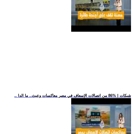
.. شبكات | %86 من اتصالات الإسعاف في مصر معاكسات وعبث.. ما الدا