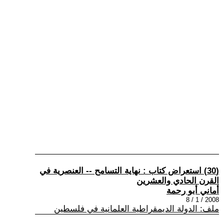
(30) استعراض كتاب : نهاية التسامح -- العنصرية في
القرن الحادي والعشرين
أماني أبو رحمة
2008 / 1 / 8
ملف: الدولة الديمقراطية العلمانية في فلسطين