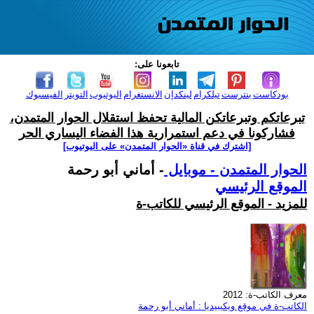
تابعونا على:
بودكاست
بنترست
تيلكرام
لينكدإن
الانستغرام
اليوتيوب
التويتر
الفيسبوك
تبرعاتكم وتبرعاتكن المالية تحفظ استقلال الحوار المتمدن،
فشاركونا في دعم استمرارية هذا الفضاء اليساري الحر
[اشترك في قناة ‫«الحوار المتمدن» على اليوتيوب]
الحوار المتمدن - موبايل
- أماني أبو رحمة
الموقع الرئيسي
للمزيد - الموقع الرئيسي للكاتب-ة
معرف الكاتب-ة: 2012
الكاتب-ة في موقع ويكيبيديا : أماني أبو رحمة