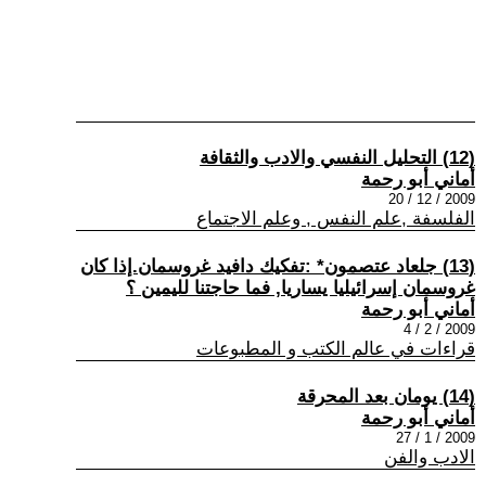
(12) التحليل النفسي والادب والثقافة
أماني أبو رحمة
2009 / 12 / 20
الفلسفة ,علم النفس , وعلم الاجتماع
(13) جلعاد عتصمون* :تفكيك دافيد غروسمان.إذا كان
غروسمان إسرائيليا يساريا, فما حاجتنا لليمين ؟
أماني أبو رحمة
2009 / 2 / 4
قراءات في عالم الكتب و المطبوعات
(14) يومان بعد المحرقة
أماني أبو رحمة
2009 / 1 / 27
الادب والفن