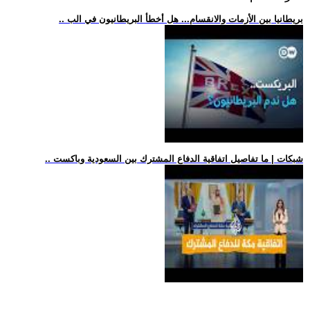
.. بريطانيا بين الأزمات والانقسام... هل أخطأ البريطانيون في الب
.. شبكات | ما تفاصيل اتفاقية الدفاع المشترك بين السعودية وباكست