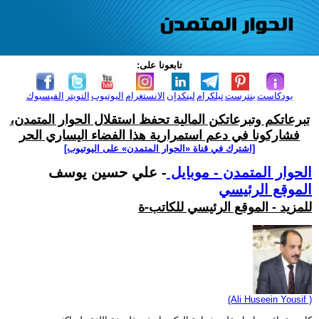
تابعونا على:
بودكاست
بنترست
تيلكرام
لينكدإن
الانستغرام
اليوتيوب
التويتر
الفيسبوك
تبرعاتكم وتبرعاتكن المالية تحفظ استقلال الحوار المتمدن،
فشاركونا في دعم استمرارية هذا الفضاء اليساري الحر
[اشترك في قناة ‫«الحوار المتمدن» على اليوتيوب]
الحوار المتمدن - موبايل
- علي حسين يوسف
الموقع الرئيسي
للمزيد - الموقع الرئيسي للكاتب-ة
(Ali Huseein Yousif )