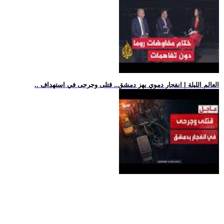
.. العالم الليلة | انفجار دموي يهز دمشق.. قتلى وجرحى في استهداف