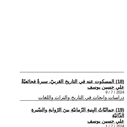
(18) المسكوت عنه في التاريخ العَربيّ، سيرةٌ فجائعيّةٌ
علي حسين يوسف
2024 / 7 / 9
دراسات وابحاث في التاريخ والتراث واللغات
(19) جماليّاتُ البِنيةِ الزّمانيّةِ بينَ الرّوايةِ والسّيرةِ
الذّاتيّةِ
علي حسين يوسف
2024 / 7 / 1