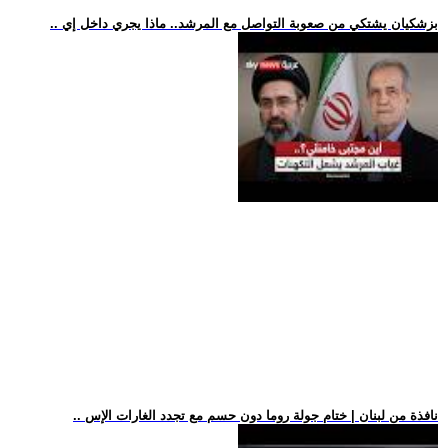
.. بزشكيان يشتكي من صعوبة التواصل مع المرشد.. ماذا يجري داخل إي
.. نافذة من لبنان | ختام جولة روما دون حسم مع تجدد الغارات الإس