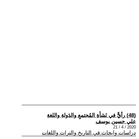
(48) رأيٌّ في نَشأةِ المُجتمعِ والدَولةِ واللغةِ
علي حسين يوسف
2020 / 4 / 21
دراسات وابحاث في التاريخ والتراث واللغات