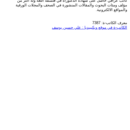
كاتب عراقي حاصل على شهادة الدكتوراه في فلسفة اللغة وله اكثر من
مؤلف ومئات البحوث والمقالات المنشورة في الصحف والمجلات الورقية
والمواقع الالكترونية.
معرف الكاتب-ة: 7387
الكاتب-ة في موقع ويكيبيديا : علي حسين يوسف