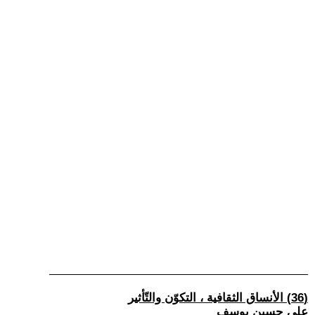
(36) الأنساق الثقافية ، التكوّن والتّأثير
علي حسين يوسف