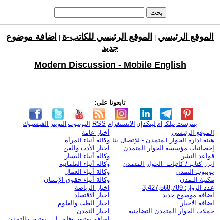
الموقع الرئيسي
الموقع الرئيسي للكاتب-ة
اضافة موضوع
|
|
جديد
Modern Discussion - Mobile English
تابعونا على:
بنترست
تيلكرام
لينكدإن
الانستغرام
RSS
اليوتيوب
التويتر
الفيسبوك
الموقع الرئيسي
أخبار عامة
هيئة ادارة الحوار المتمدن - للإتصال بنا
وكالة أنباء المرأة
إحصائيات مؤسسة الحوار المتمدن
اخبار الأدب والفن
قواعد النشر
وكالة أنباء اليسار
ابرز كتاب / كاتبات الحوار المتمدن
وكالة أنباء العلمانية
يوتيوب التمدن
وكالة أنباء العمال
مكتبة التمدن
وكالة أنباء حقوق الإنسان
عدد الزوار: 3,427,568,789
اخبار الرياضة
اضافة موضوع جديد
اخبار الاقتصاد
اضافة الاخبار
اخبار الطب والعلوم
حملات الحوار المتمدن التضامنية
اخبار التمدن
إضافة يوتيوب-فلم إلى يوتيوب التمدن