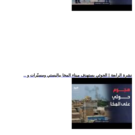
.. نشرة الرابعة | الحوثي يستهدف ميناء المخا بباليستي ومسيّرات و