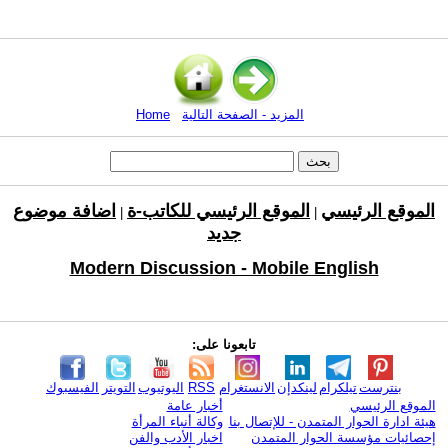
المزيد - الصفحة التالية
Home
الموقع الرئيسي
الموقع الرئيسي للكاتب-ة
اضافة موضوع
|
|
جديد
Modern Discussion - Mobile English
تابعونا على:
بنترست
تيلكرام
لينكدإن
الانستغرام
RSS
اليوتيوب
التويتر
الفيسبوك
الموقع الرئيسي
أخبار عامة
هيئة ادارة الحوار المتمدن - للإتصال بنا
وكالة أنباء المرأة
إحصائيات مؤسسة الحوار المتمدن
اخبار الأدب والفن