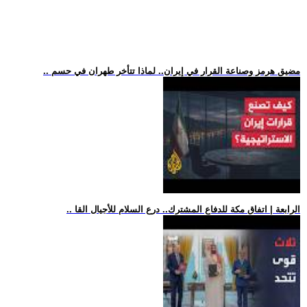
.. مضيق هرمز وصناعة القرار في إيران.. لماذا تتأخر طهران في حسم
.. الرابعة | اتفاق مكة للدفاع المشترك.. درع السلام للأجيال القا