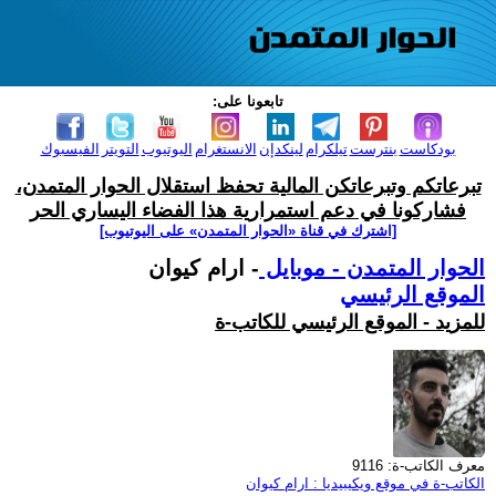
تابعونا على:
بودكاست
بنترست
تيلكرام
لينكدإن
الانستغرام
اليوتيوب
التويتر
الفيسبوك
تبرعاتكم وتبرعاتكن المالية تحفظ استقلال الحوار المتمدن،
فشاركونا في دعم استمرارية هذا الفضاء اليساري الحر
[اشترك في قناة ‫«الحوار المتمدن» على اليوتيوب]
الحوار المتمدن - موبايل
- ارام كيوان
الموقع الرئيسي
للمزيد - الموقع الرئيسي للكاتب-ة
معرف الكاتب-ة: 9116
الكاتب-ة في موقع ويكيبيديا : ارام كيوان