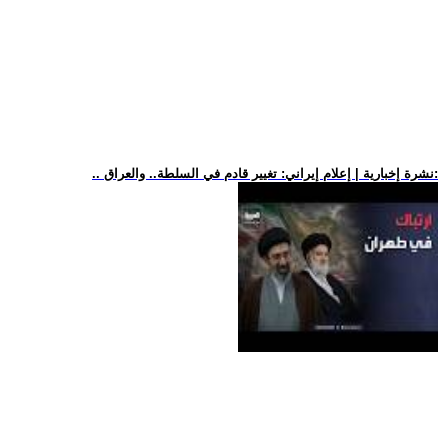
.. نشرة إخبارية | إعلام إيراني: تغيير قادم في السلطة.. والعراق: