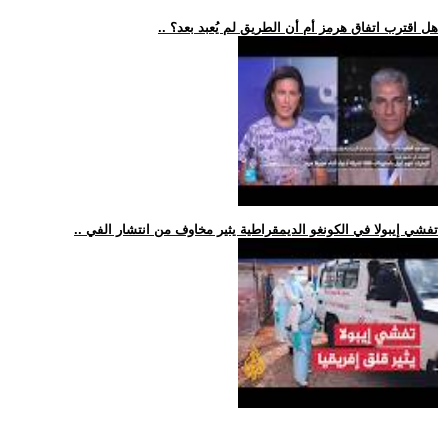
.. هل اقترب اتفاق هرمز أم أن الطريق لم يُعبد بعد؟
.. تفشي إيبولا في الكونغو الديمقراطية يثير مخاوف من انتشار الفي