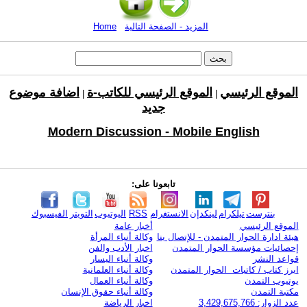
المزيد - الصفحة التالية
Home
الموقع الرئيسي
الموقع الرئيسي للكاتب-ة
اضافة موضوع
|
|
جديد
Modern Discussion - Mobile English
تابعونا على:
بنترست
تيلكرام
لينكدإن
الانستغرام
RSS
اليوتيوب
التويتر
الفيسبوك
الموقع الرئيسي
أخبار عامة
هيئة ادارة الحوار المتمدن - للإتصال بنا
وكالة أنباء المرأة
إحصائيات مؤسسة الحوار المتمدن
اخبار الأدب والفن
قواعد النشر
وكالة أنباء اليسار
ابرز كتاب / كاتبات الحوار المتمدن
وكالة أنباء العلمانية
يوتيوب التمدن
وكالة أنباء العمال
مكتبة التمدن
وكالة أنباء حقوق الإنسان
عدد الزوار: 3,429,675,766
اخبار الرياضة