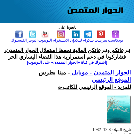
تابعونا على:
بودكاست
بنترست
تيلكرام
لينكدإن
الانستغرام
اليوتيوب
التويتر
الفيسبوك
تبرعاتكم وتبرعاتكن المالية تحفظ استقلال الحوار المتمدن،
فشاركونا في دعم استمرارية هذا الفضاء اليساري الحر
[اشترك في قناة ‫«الحوار المتمدن» على اليوتيوب]
الحوار المتمدن - موبايل
- مينا بطرس
الموقع الرئيسي
للمزيد - الموقع الرئيسي للكاتب-ة
تاريخ الميلاد 8-12- 1982