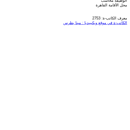
الوظيفة محاسب
محل الأقامة القاهرة
معرف الكاتب-ة: 2753
الكاتب-ة في موقع ويكيبيديا : مينا بطرس