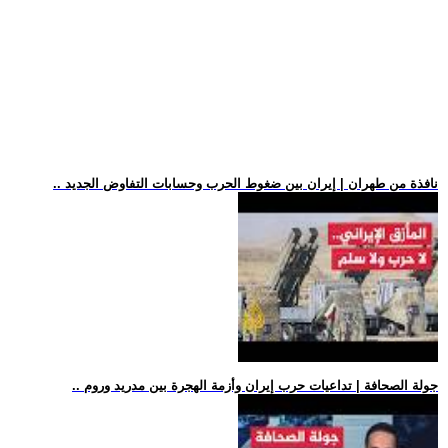
.. نافذة من طهران | إيران بين ضغوط الحرب وحسابات التفاوض الجديد
.. جولة الصحافة | تداعيات حرب إيران وأزمة الهجرة بين مدريد وروم