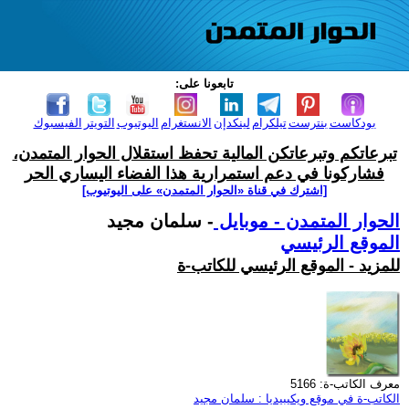
تابعونا على:
بودكاست
بنترست
تيلكرام
لينكدإن
الانستغرام
اليوتيوب
التويتر
الفيسبوك
تبرعاتكم وتبرعاتكن المالية تحفظ استقلال الحوار المتمدن،
فشاركونا في دعم استمرارية هذا الفضاء اليساري الحر
[اشترك في قناة ‫«الحوار المتمدن» على اليوتيوب]
الحوار المتمدن - موبايل
- سلمان مجيد
الموقع الرئيسي
للمزيد - الموقع الرئيسي للكاتب-ة
معرف الكاتب-ة: 5166
الكاتب-ة في موقع ويكيبيديا : سلمان مجيد