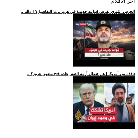
اخر الافلام
.. الحرس الثوري يفرض قواعد جديدة في هرمز.. ما التفاصيل؟ | #التا
.. نافذة من أمريكا | هل تعطل أزمة الثقة إعادة فتح مضيق هرمز؟