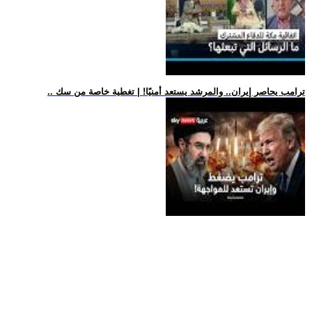
.. ترامب يحاصر إيران.. والمرشد يستعد أمنيًا! | تغطية خاصة من سك