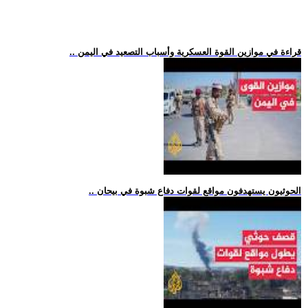
.. قراءة في موازين القوة العسكرية وأسباب التصعيد في اليمن
.. الحوثيون يستهدفون مواقع لقوات دفاع شبوة في بيحان