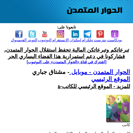
تابعونا على:
بودكاست
بنترست
تيلكرام
لينكدإن
الانستغرام
اليوتيوب
التويتر
الفيسبوك
تبرعاتكم وتبرعاتكن المالية تحفظ استقلال الحوار المتمدن،
فشاركونا في دعم استمرارية هذا الفضاء اليساري الحر
[اشترك في قناة ‫«الحوار المتمدن» على اليوتيوب]
الحوار المتمدن - موبايل
- مشتاق جباري
الموقع الرئيسي
للمزيد - الموقع الرئيسي للكاتب-ة
كاتب