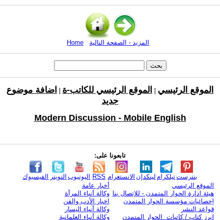
المزيد - الصفحة التالية
Home
الموقع الرئيسي
الموقع الرئيسي للكاتب-ة
اضافة موضوع
|
|
جديد
Modern Discussion - Mobile English
تابعونا على:
بنترست
تيلكرام
لينكدإن
الانستغرام
RSS
اليوتيوب
التويتر
الفيسبوك
الموقع الرئيسي
أخبار عامة
هيئة ادارة الحوار المتمدن - للإتصال بنا
وكالة أنباء المرأة
إحصائيات مؤسسة الحوار المتمدن
اخبار الأدب والفن
قواعد النشر
وكالة أنباء اليسار
ابرز كتاب / كاتبات الحوار المتمدن
وكالة أنباء العلمانية