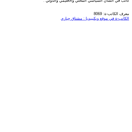
كاتب في الشأن السياسي المحلي والاقليمي والدولي .
معرف الكاتب-ة: 8069
الكاتب-ة في موقع ويكيبيديا : مشتاق جباري