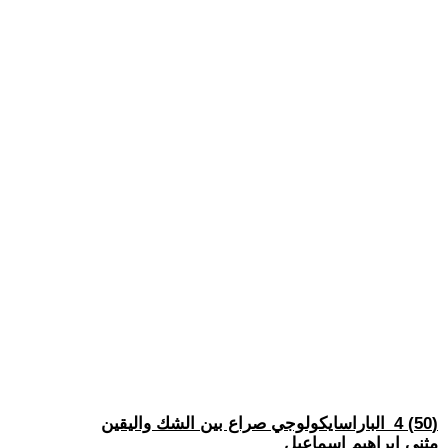
(50) 4_الباراسايكولوجي صراع بين الشك واليقين
مثنى ابراهيم اسماعيل