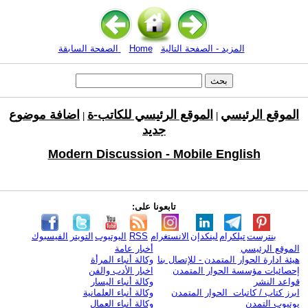
المزيد - الصفحة التالية
Home
الصفحة السابقة
الموقع الرئيسي
الموقع الرئيسي للكاتب-ة
اضافة موضوع
|
|
جديد
Modern Discussion - Mobile English
تابعونا على:
بنترست
تيلكرام
لينكدإن
الانستغرام
RSS
اليوتيوب
التويتر
الفيسبوك
الموقع الرئيسي
أخبار عامة
هيئة ادارة الحوار المتمدن - للإتصال بنا
وكالة أنباء المرأة
إحصائيات مؤسسة الحوار المتمدن
اخبار الأدب والفن
قواعد النشر
وكالة أنباء اليسار
ابرز كتاب / كاتبات الحوار المتمدن
وكالة أنباء العلمانية
يوتيوب التمدن
وكالة أنباء العمال