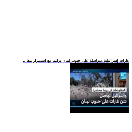
.. غارات إسرائيلية متواصلة على جنوب لبنان تزامنا مع استمرار مفا