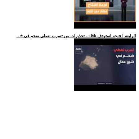
.. الرابعة | نتيجة استهدف ناقلة.. تحذيرات من تسرب نفطي ضخم في خ