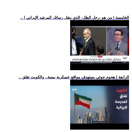
.. الخامسة | من هو -رجل الظل- الذي ينقل رسائل المرشد الإيراني ا
.. الرابعة | هجوم حوثي يستهدف مواقع عسكرية يمنية.. والكويت تغلق