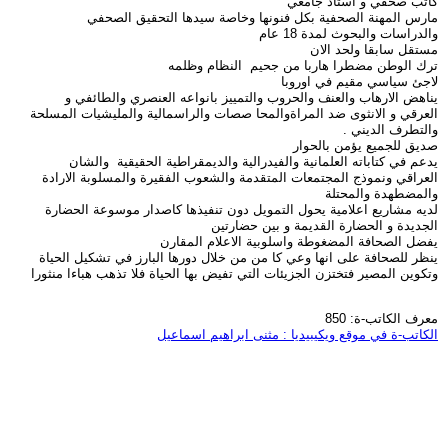
كاتب صحفي و استاذ جامعي
مارس المهنة الصحفية بكل فنونها وخاصة سيدها التحقيق الصحفي
والدراسات والبحوث لمدة 18 عام
مستقل سابقا ولحد الان
ترك الوطن مضطرا هاربا من جحيم النظام وظلمه
لاجئ سياسي مقيم في اوروبا
يناهض الارهاب والعنف والحروب والتمييز بانواعه العنصري والطائفي و
العرقي و الانثوى ضد المراةوالمحا صصات والراسمالية والمليشيات المسلحة
والتطرف الديني .
صديق للجميع يؤمن بالحوار
يدعم في كتاباته العلمانية والفيدرالية والديمقراطية الحقيقية والشان
العراقي ونموذج المجتمعات المتقدمة والشعوب الفقيرة والمسلوبة الارادة
والمضطهدة والمحتلة
لديه مشاريع اعلامية يحول التمويل دون تنفيذها كاصدار موسوعة الحضارة
الجديدة و الحضارة القديمة و بين حضارتين
يفضل الصحافة المضغوطة واسلوبية الاعلام المقارن
ينظر للصحافة على انها وعي كا من من خلال دورها البارز في تشكيل الحياة
وتكوين المصير فتختزن الجزيئات التي تفيض بها الحياة فلا تذهب هباءا منثورا
معرف الكاتب-ة: 850
الكاتب-ة في موقع ويكيبيديا : مثنى ابراهيم اسماعيل