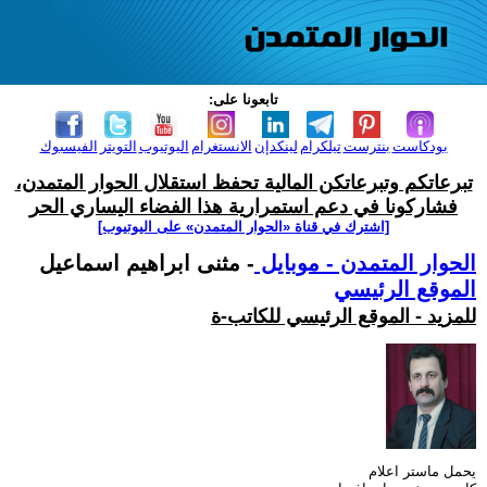
تابعونا على:
بودكاست
بنترست
تيلكرام
لينكدإن
الانستغرام
اليوتيوب
التويتر
الفيسبوك
تبرعاتكم وتبرعاتكن المالية تحفظ استقلال الحوار المتمدن،
فشاركونا في دعم استمرارية هذا الفضاء اليساري الحر
[اشترك في قناة ‫«الحوار المتمدن» على اليوتيوب]
الحوار المتمدن - موبايل
- مثنى ابراهيم اسماعيل
الموقع الرئيسي
للمزيد - الموقع الرئيسي للكاتب-ة
يحمل ماستر اعلام