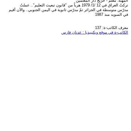
المهنة: معلم - خرّيج دار المعلمين
تركتُ العراق في 12 /1/ 1979 هرباً من "قانون تبعيث التعليم".. عملتُ
مدرّس متوسطة في الجزائر ثمّ مدرّس ثانوية في اليمن الجنوبي.. والآن أقيم
في السويد منذ 1987
معرف الكاتب-ة: 137
الكاتب-ة في موقع ويكيبيديا : عدنان فارس