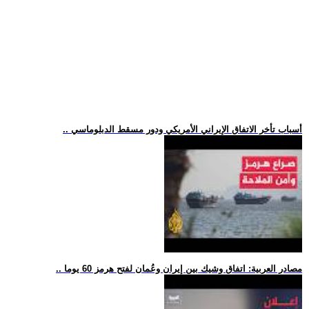
.. أسباب تأخر الاتفاق الإيراني الأمريكي ودور مسقط الدبلوماسي
.. مصادر العربية: اتفاق وشيك بين إيران وعُمان لفتح هرمز 60 يوما