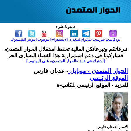
تابعونا على:
بودكاست
بنترست
تيلكرام
لينكدإن
الانستغرام
اليوتيوب
التويتر
الفيسبوك
تبرعاتكم وتبرعاتكن المالية تحفظ استقلال الحوار المتمدن،
فشاركونا في دعم استمرارية هذا الفضاء اليساري الحر
[اشترك في قناة ‫«الحوار المتمدن» على اليوتيوب]
الحوار المتمدن - موبايل
- عدنان فارس
الموقع الرئيسي
للمزيد - الموقع الرئيسي للكاتب-ة
الأسم: عدنان فارس