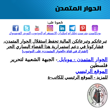
تابعونا على:
بودكاست
بنترست
تيلكرام
لينكدإن
الانستغرام
اليوتيوب
التويتر
الفيسبوك
تبرعاتكم وتبرعاتكن المالية تحفظ استقلال الحوار المتمدن،
فشاركونا في دعم استمرارية هذا الفضاء اليساري الحر
[اشترك في قناة ‫«الحوار المتمدن» على اليوتيوب]
الحوار المتمدن - موبايل
- الجبهة الشعبية لتحرير
فلسطين
الموقع الرئيسي
للمزيد - الموقع الرئيسي للكاتب-ة