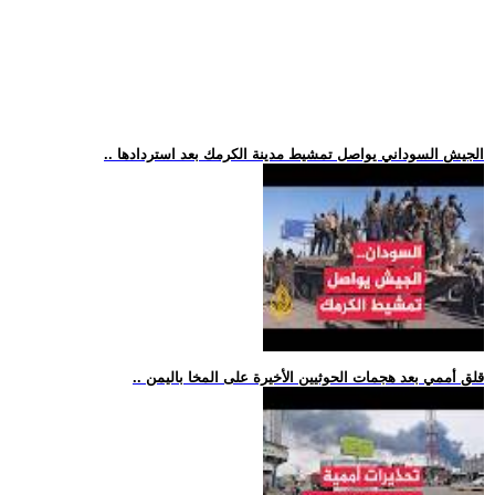
.. الجيش السوداني يواصل تمشيط مدينة الكرمك بعد استردادها
.. قلق أممي بعد هجمات الحوثيين الأخيرة على المخا باليمن