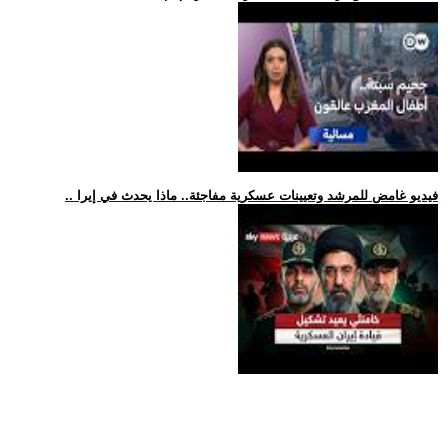
.. فيديو غامض للمرشد وتعيينات عسكرية مفاجئة.. ماذا يحدث في إيرا