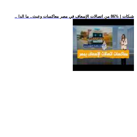
.. شبكات | %86 من اتصالات الإسعاف في مصر معاكسات وعبث.. ما الدا