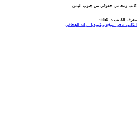
كاتب ومحامي حقوقي من جنوب اليمن
معرف الكاتب-ة: 6850
الكاتب-ة في موقع ويكيبيديا : رائد الجحافي