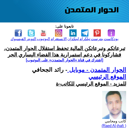
تابعونا على:
بودكاست
بنترست
تيلكرام
لينكدإن
الانستغرام
اليوتيوب
التويتر
الفيسبوك
تبرعاتكم وتبرعاتكن المالية تحفظ استقلال الحوار المتمدن،
فشاركونا في دعم استمرارية هذا الفضاء اليساري الحر
[اشترك في قناة ‫«الحوار المتمدن» على اليوتيوب]
الحوار المتمدن - موبايل
- رائد الجحافي
الموقع الرئيسي
للمزيد - الموقع الرئيسي للكاتب-ة
كاتب ومحامي
(Raed Al-jhafi )