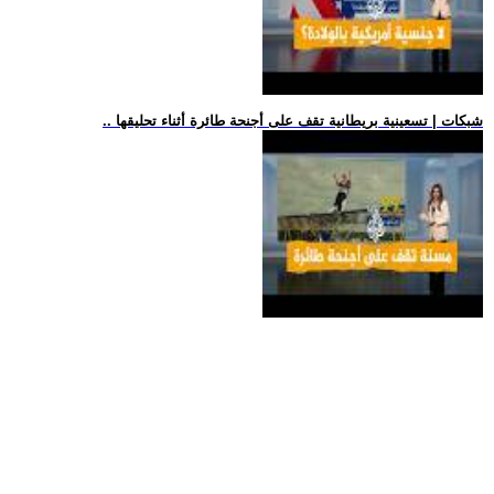
.. شبكات | تسعينية بريطانية تقف على أجنحة طائرة أثناء تحليقها