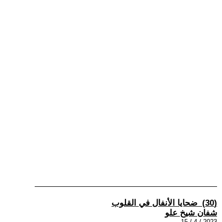
(30) ضحايا الأنفال في القلوب
شفان شيخ علو
2023 / 4 / 15