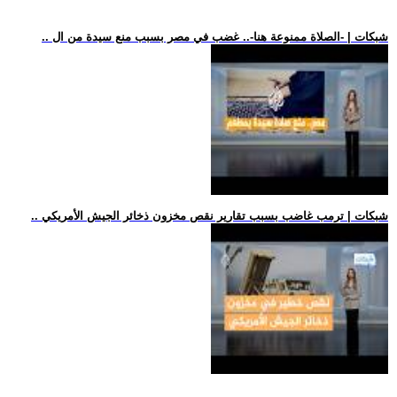
.. شبكات | -الصلاة ممنوعة هنا-.. غضب في مصر بسبب منع سيدة من ال
.. شبكات | ترمب غاضب بسبب تقارير نقص مخزون ذخائر الجيش الأمريكي