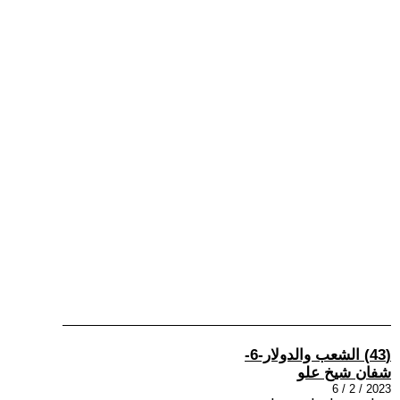
(43) الشعب والدولار-6-
شفان شيخ علو
2023 / 2 / 6