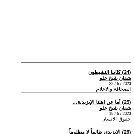
(24) كتّابنا النشيطون
شفان شيخ علو
2023 / 5 / 23
الصحافة والاعلام
(25) أما عن اهلنا الإيزيدية…
شفان شيخ علو
2023 / 5 / 19
حقوق الانسان
(26) الإيزيدي ظالماً لا مظلوماً