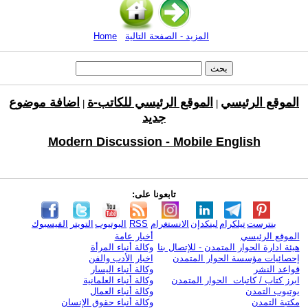
المزيد - الصفحة التالية
Home
الموقع الرئيسي
الموقع الرئيسي للكاتب-ة
اضافة موضوع
|
|
جديد
Modern Discussion - Mobile English
تابعونا على:
بنترست
تيلكرام
لينكدإن
الانستغرام
RSS
اليوتيوب
التويتر
الفيسبوك
الموقع الرئيسي
أخبار عامة
هيئة ادارة الحوار المتمدن - للإتصال بنا
وكالة أنباء المرأة
إحصائيات مؤسسة الحوار المتمدن
اخبار الأدب والفن
قواعد النشر
وكالة أنباء اليسار
ابرز كتاب / كاتبات الحوار المتمدن
وكالة أنباء العلمانية
يوتيوب التمدن
وكالة أنباء العمال
مكتبة التمدن
وكالة أنباء حقوق الإنسان