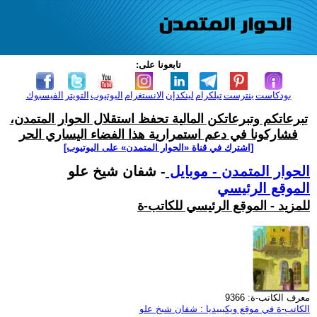
تابعونا على:
بودكاست
بنترست
تيلكرام
لينكدإن
الانستغرام
اليوتيوب
التويتر
الفيسبوك
تبرعاتكم وتبرعاتكن المالية تحفظ استقلال الحوار المتمدن،
فشاركونا في دعم استمرارية هذا الفضاء اليساري الحر
[اشترك في قناة ‫«الحوار المتمدن» على اليوتيوب]
الحوار المتمدن - موبايل
- شفان شيخ علو
الموقع الرئيسي
للمزيد - الموقع الرئيسي للكاتب-ة
معرف الكاتب-ة: 9366
الكاتب-ة في موقع ويكيبيديا : شفان شيخ علو