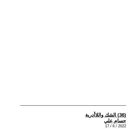
(36) الشك واللاأدرية
حسام علي
2022 / 6 / 17