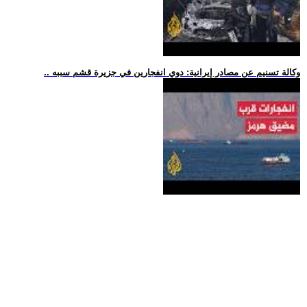
.. وكالة تسنيم عن مصادر إيرانية: دوي انفجارين في جزيرة قشم سببه