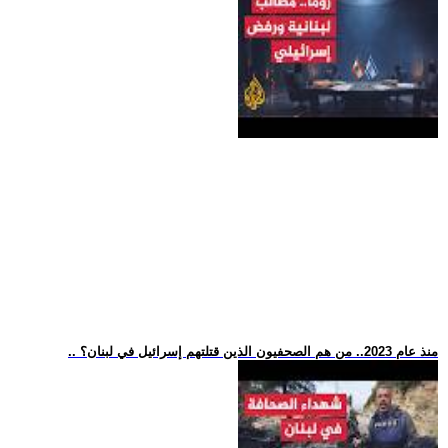
.. منذ عام 2023.. من هم الصحفيون الذين قتلتهم إسرائيل في لبنان؟