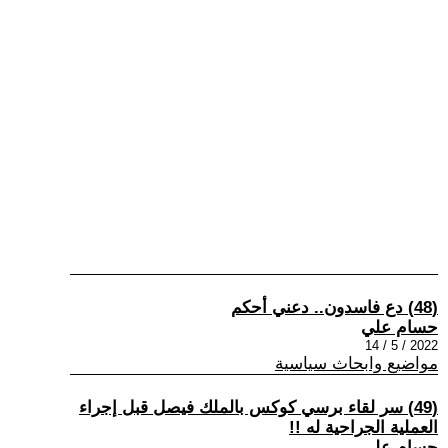
(48) دع فاسدون.. دعني أحكم
حسام علي
2022 / 5 / 14
مواضيع وابحاث سياسية
(49) سر لقاء برسي كوكس بالملك فيصل قبل إجراء
العملية الجراحية له !!
حسام علي