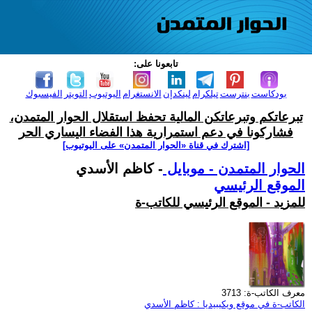
تابعونا على:
بودكاست
بنترست
تيلكرام
لينكدإن
الانستغرام
اليوتيوب
التويتر
الفيسبوك
تبرعاتكم وتبرعاتكن المالية تحفظ استقلال الحوار المتمدن،
فشاركونا في دعم استمرارية هذا الفضاء اليساري الحر
[اشترك في قناة ‫«الحوار المتمدن» على اليوتيوب]
الحوار المتمدن - موبايل
- كاظم الأسدي
الموقع الرئيسي
للمزيد - الموقع الرئيسي للكاتب-ة
معرف الكاتب-ة: 3713
الكاتب-ة في موقع ويكيبيديا : كاظم الأسدي