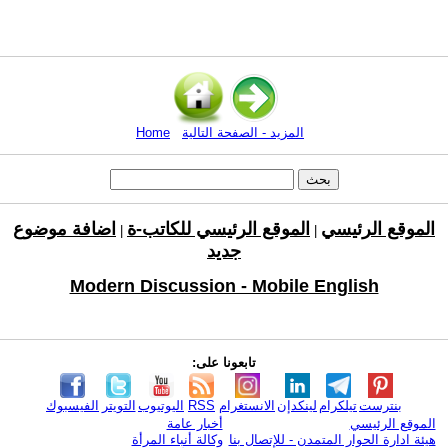
المزيد - الصفحة التالية
Home
الموقع الرئيسي
الموقع الرئيسي للكاتب-ة
اضافة موضوع
|
|
جديد
Modern Discussion - Mobile English
تابعونا على:
بنترست
تيلكرام
لينكدإن
الانستغرام
RSS
اليوتيوب
التويتر
الفيسبوك
الموقع الرئيسي
أخبار عامة
هيئة ادارة الحوار المتمدن - للإتصال بنا
وكالة أنباء المرأة