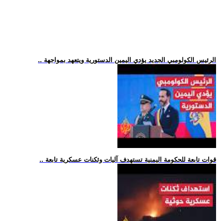
.. الرئيس الكولومبي الجديد يؤدي اليمين الدستورية ويتعهد بمواجهة
.. قوات تابعة للحكومة اليمنية تستهدف آليات وثكنات عسكرية تابعة