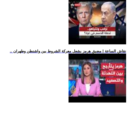
.. نقاش الساعة | مضيق هرمز يشعل معركة الشروط بين واشنطن وطهران