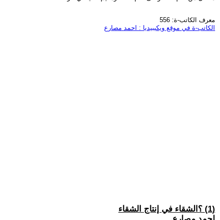
معرف الكاتب-ة: 556
الكاتب-ة في موقع ويكيبيديا : احمد مصارع
(1) ؟الشقاء في إنتاج الشقاء
احمد مصارع