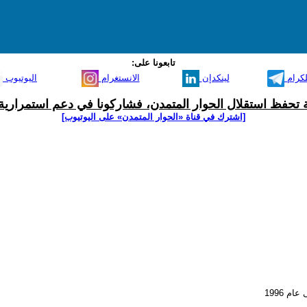
تابعونا على:
لكرام
لينكدإن
الانستغرام
اليوتيوب
ية تحفظ استقلال الحوار المتمدن، فشاركونا في دعم استمرارية 
[اشترك في قناة ‫«الحوار المتمدن» على اليوتيوب]
م 1996