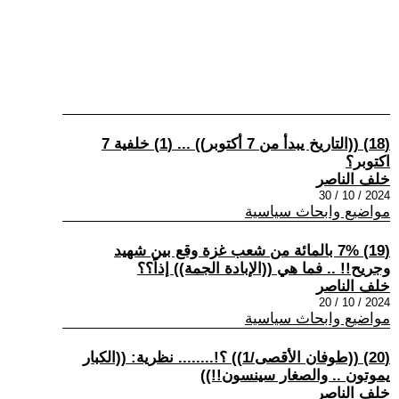
(18) ((التاريخ يبدأ من 7 أكتوبر)) ... (1) خلفية 7
اكتوبر؟
خلف الناصر
2024 / 10 / 30
مواضيع وابحاث سياسية
(19) 7% بالمائة من شعب غزة وقع بين شهيد
وجريح!! .. فما هي ((الإبادة الجمة)) إذاً؟؟
خلف الناصر
2024 / 10 / 20
مواضيع وابحاث سياسية
(20) ((طوفان الأقصى/1)) ؟!........ نظرية: ((الكبار
يموتون .. والصغار سينسون!!))
خلف الناصر