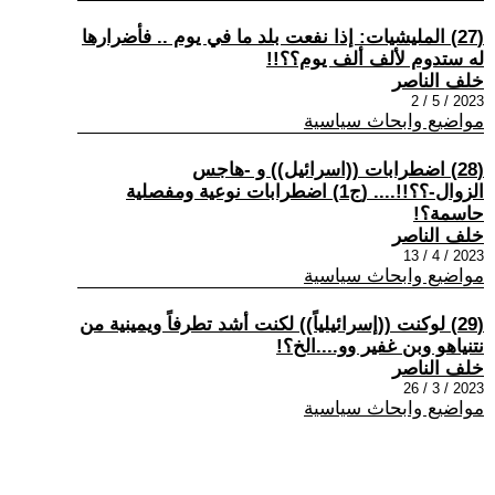
(27) المليشيات: إذا نفعت بلد ما في يوم .. فأضرارها
له ستدوم لألف ألف يوم؟؟!!
خلف الناصر
2023 / 5 / 2
مواضيع وابحاث سياسية
(28) اضطرابات ((اسرائيل)) و -هاجس
الزوال-؟؟!!.... (ج1) اضطرابات نوعية ومفصلية
حاسمة؟!
خلف الناصر
2023 / 4 / 13
مواضيع وابحاث سياسية
(29) لوكنت ((إسرائيلياً)) لكنت أشد تطرفاً ويمينية من
نتنياهو وبن غفير وو....الخ؟!
خلف الناصر
2023 / 3 / 26
مواضيع وابحاث سياسية