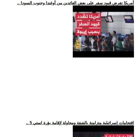
.. أمريكا تفرض قيود سفر على بعض العائدين من أوغندا وجنوب السودا
.. 5 اقتحامات إسرائيلية متزامنة بالضفة ومحاولة لإقامة بؤرة استي