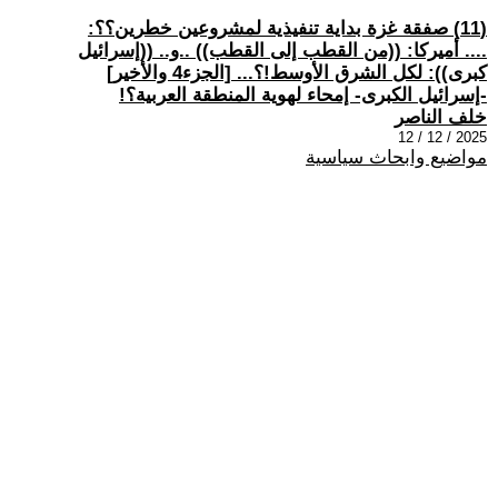
(11) صفقة غزة بداية تنفيذية لمشروعين خطرين؟؟:
.... أميركا: ((من القطب إلى القطب)) ..و.. ((إسرائيل
كبرى)): لكل الشرق الأوسط!؟... [الجزء4 والأخير]
-إسرائيل الكبرى- إمحاء لهوية المنطقة العربية؟!
خلف الناصر
2025 / 12 / 12
مواضيع وابحاث سياسية