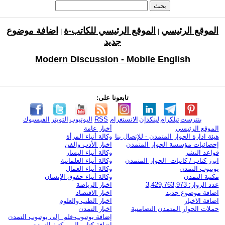
الموقع الرئيسي
الموقع الرئيسي للكاتب-ة
اضافة موضوع
|
|
جديد
Modern Discussion - Mobile English
تابعونا على:
بنترست
تيلكرام
لينكدإن
الانستغرام
RSS
اليوتيوب
التويتر
الفيسبوك
الموقع الرئيسي
أخبار عامة
هيئة ادارة الحوار المتمدن - للإتصال بنا
وكالة أنباء المرأة
إحصائيات مؤسسة الحوار المتمدن
اخبار الأدب والفن
قواعد النشر
وكالة أنباء اليسار
ابرز كتاب / كاتبات الحوار المتمدن
وكالة أنباء العلمانية
يوتيوب التمدن
وكالة أنباء العمال
مكتبة التمدن
وكالة أنباء حقوق الإنسان
عدد الزوار: 3,429,763,973
اخبار الرياضة
اضافة موضوع جديد
اخبار الاقتصاد
اضافة الاخبار
اخبار الطب والعلوم
حملات الحوار المتمدن التضامنية
اخبار التمدن
إضافة يوتيوب-فلم إلى يوتيوب التمدن
إضافة كتاب إلى مكتبة التمدن