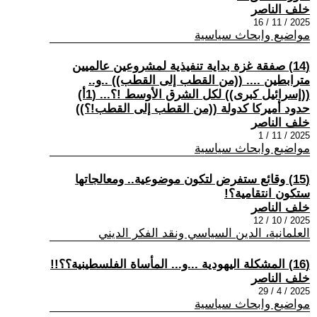
خلف الناصر
2025 / 11 / 16
مواضيع وابحاث سياسية
(14) صفقة غزة بداية تنفيذية لمشروعين عالميين
مترابطين .... ((من القطب إلى القطب)) ..و..
((إسرائيل كبرى)) لكل الشرق الأوسط !؟... (1أ)
حدود أميركا كدولة ((من القطب إلى القطب!؟))
خلف الناصر
2025 / 11 / 1
مواضيع وابحاث سياسية
(15) وقائع ستفرض لتكون موضوعية.. ومعالجاتها
ستكون انتقامية؟!
خلف الناصر
2025 / 10 / 12
العلمانية، الدين السياسي ونقد الفكر الديني
(16) المشكلة اليهودية ...و... المأساة الفلسطينية؟؟!!
خلف الناصر
2025 / 4 / 29
مواضيع وابحاث سياسية