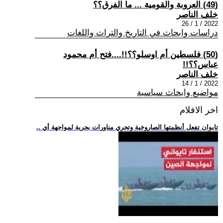
(49) العروبة والقومية ... ما الفرق؟؟
خلف الناصر
2022 / 1 / 26
دراسات وابحاث في التاريخ والتراث واللغات
(50) فلسطين أم اوسلو؟؟!!....فتح أم محمود
عباس؟؟!!
خلف الناصر
2022 / 1 / 14
مواضيع وابحاث سياسية
اخر الافلام
.. تايوان تفعل أنظمتها الصاروخية وتجري مناورات بحرية لمواجهة أي