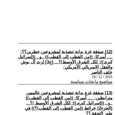
(12) صفقة غزة بداية تنفيذية لمشروعين خطرين؟؟:
.... أميركا: ((من القطب إلى القطب)) ..و.. ((إسرائيل
كبرى)): لكل الشرق الأوسط!؟... [ج3] إرث آل بوش
والعقل الامبريالي الأمريكي:
خلف الناصر
2025 / 11 / 29
مواضيع وابحاث سياسية
(13) صفقة غزة بداية تنفيذية لمشروعين عالميين
مترابطين: .... أميركا: ((من القطب إلى القطب))
..و.. ((إسرائيل كبرى)): لكل الشرق الأوسط !؟...
(الجزء2) خرائط ((من القطب إلى القطب!؟)) في
طور التحقق؟؟