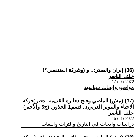
(36) إيران والصدر:.. و (وشركة المنتفعين؟!
خلف الناصر
2022 / 9 / 17
مواضيع وابحاث سياسية
(37) (نبش) الماضي وفتح دفاتره القديمة: دفتر(حركة
الاحياء والتنوير العربي).. قسم1 الجذور: (ج3 والأخير)
خلف الناصر
2022 / 8 / 16
دراسات وابحاث في التاريخ والتراث واللغات