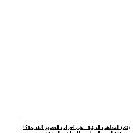
(30) المذاهب الدينية : هي احزاب العصور القديمة؟!