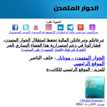
تابعونا على:
بودكاست
بنترست
تيلكرام
لينكدإن
الانستغرام
اليوتيوب
التويتر
الفيسبوك
تبرعاتكم وتبرعاتكن المالية تحفظ استقلال الحوار المتمدن،
فشاركونا في دعم استمرارية هذا الفضاء اليساري الحر
[اشترك في قناة ‫«الحوار المتمدن» على اليوتيوب]
الحوار المتمدن - موبايل
- خلف الناصر
الموقع الرئيسي
للمزيد - الموقع الرئيسي للكاتب-ة
( Khalaf Anasser )
معرف الكاتب-ة: 8954