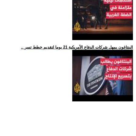
.. البنتاغون يمهل شركات الدفاع الأمريكية 21 يوما لتقديم خطط تسر