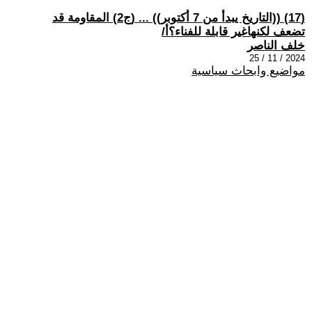
(17) ((التاريخ يبدأ من 7 أكتوبر)) ... (ج2) المقاومة قد
تضعف لكنهاغير قابلة للفناء؟أ/
خلف الناصر
2024 / 11 / 25
مواضيع وابحاث سياسية