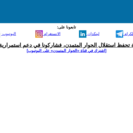
تابعونا على:
لكرام
لينكدإن
الانستغرام
اليوتيوب
ية تحفظ استقلال الحوار المتمدن، فشاركونا في دعم استمرارية 
[اشترك في قناة ‫«الحوار المتمدن» على اليوتيوب]