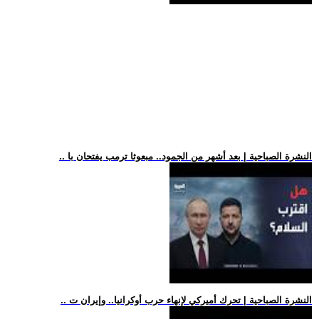
.. النشرة الصباحية | بعد أشهر من الجمود.. مبعوثا ترمب يفتحان با
.. النشرة الصباحية | تحرك أميركي لإنهاء حرب أوكرانيا.. وإيران ت