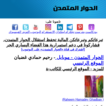
تابعونا على:
بودكاست
بنترست
تيلكرام
لينكدإن
الانستغرام
اليوتيوب
التويتر
الفيسبوك
تبرعاتكم وتبرعاتكن المالية تحفظ استقلال الحوار المتمدن،
فشاركونا في دعم استمرارية هذا الفضاء اليساري الحر
[اشترك في قناة ‫«الحوار المتمدن» على اليوتيوب]
الحوار المتمدن - موبايل
- رحيم حمادي غضبان
الموقع الرئيسي
للمزيد - الموقع الرئيسي للكاتب-ة
(Raheem Hamadey Ghadban )