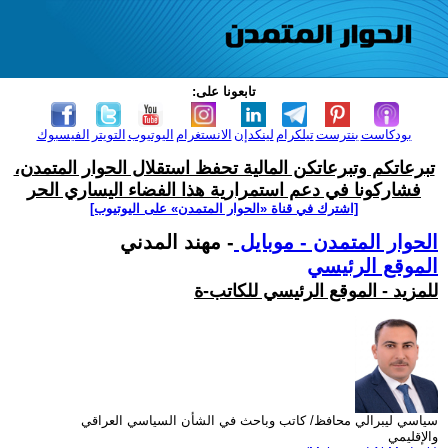
تابعونا على:
بودكاست
بنترست
تيلكرام
لينكدإن
الانستغرام
اليوتيوب
التويتر
الفيسبوك
تبرعاتكم وتبرعاتكن المالية تحفظ استقلال الحوار المتمدن،
فشاركونا في دعم استمرارية هذا الفضاء اليساري الحر
[اشترك في قناة ‫«الحوار المتمدن» على اليوتيوب]
الحوار المتمدن - موبايل
- مهند المدني
الموقع الرئيسي
للمزيد - الموقع الرئيسي للكاتب-ة
سياسي ليبرالي محافظ/ كاتب وباحث في الشأن السياسي العراقي
والإقليمي