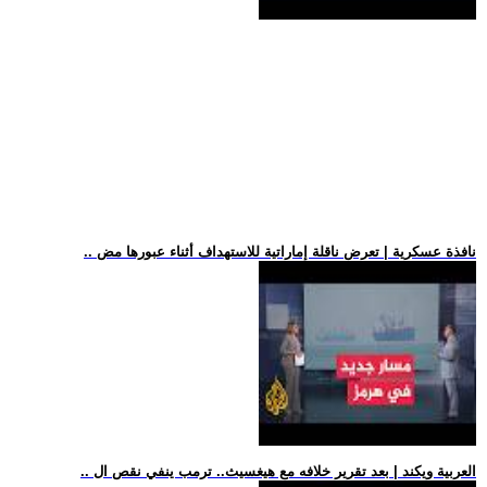
.. نافذة عسكرية | تعرض ناقلة إماراتية للاستهداف أثناء عبورها مض
.. العربية ويكند | بعد تقرير خلافه مع هيغسيث.. ترمب ينفي نقص ال