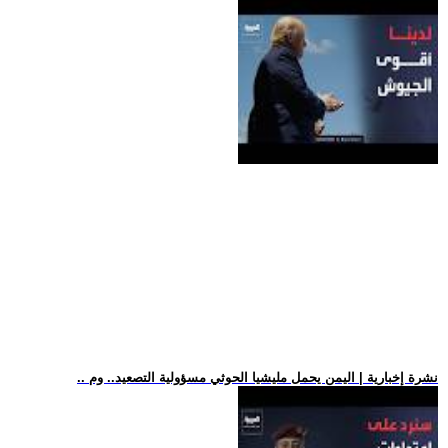
.. نشرة إخبارية | اليمن يحمل مليشيا الحوثي مسؤولية التصعيد.. وم