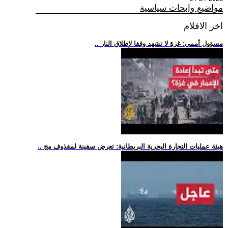
مواضيع وابحاث سياسية
اخر الافلام
.. مسؤول أممي: غزة لا تشهد وقفا لإطلاق النار
.. هيئة عمليات التجارة البحرية البريطانية: تعرض سفينة لمقذوف مج