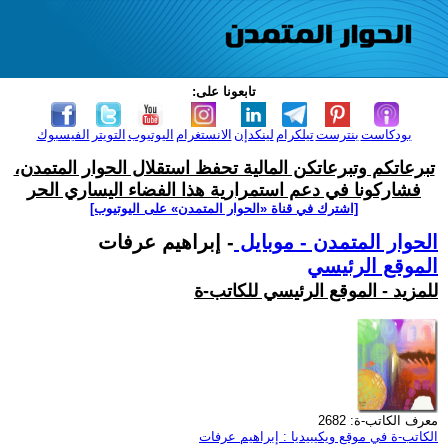
تابعونا على:
بودكاست
بنترست
تيلكرام
لينكدإن
الانستغرام
اليوتيوب
التويتر
الفيسبوك
تبرعاتكم وتبرعاتكن المالية تحفظ استقلال الحوار المتمدن،
فشاركونا في دعم استمرارية هذا الفضاء اليساري الحر
[اشترك في قناة ‫«الحوار المتمدن» على اليوتيوب]
الحوار المتمدن - موبايل
- إبراهيم عرفات
الموقع الرئيسي
للمزيد - الموقع الرئيسي للكاتب-ة
معرف الكاتب-ة: 2682
الكاتب-ة في موقع ويكيبيديا : إبراهيم عرفات