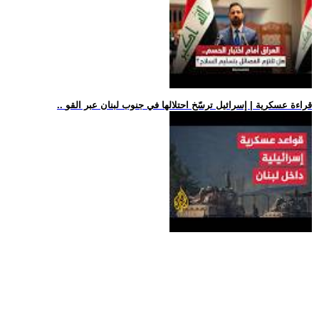
.. قراءة عسكرية | إسرائيل ترسّخ احتلالها في جنوب لبنان عبر القو