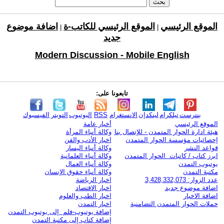
الموقع الرئيسي
الموقع الرئيسي للكاتب-ة
اضافة موضوع
|
|
جديد
Modern Discussion - Mobile English
تابعونا على:
بنترست
تيلكرام
لينكدإن
الانستغرام
RSS
اليوتيوب
التويتر
الفيسبوك
الموقع الرئيسي
أخبار عامة
هيئة ادارة الحوار المتمدن - للإتصال بنا
وكالة أنباء المرأة
إحصائيات مؤسسة الحوار المتمدن
اخبار الأدب والفن
قواعد النشر
وكالة أنباء اليسار
ابرز كتاب / كاتبات الحوار المتمدن
وكالة أنباء العلمانية
يوتيوب التمدن
وكالة أنباء العمال
مكتبة التمدن
وكالة أنباء حقوق الإنسان
عدد الزوار: 3,428,332,073
اخبار الرياضة
اضافة موضوع جديد
اخبار الاقتصاد
اضافة الاخبار
اخبار الطب والعلوم
حملات الحوار المتمدن التضامنية
اخبار التمدن
إضافة يوتيوب-فلم إلى يوتيوب التمدن
إضافة كتاب إلى مكتبة التمدن