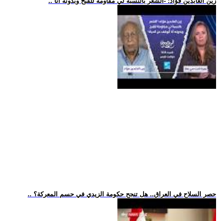
.. زين العابدين فؤاد: -الشعر بالنسبة لي مقاومة للقبح وبدونه أنا
.. حصر السلاح في العراق.. هل تنجح حكومة الزيدي في حسم المعركة؟