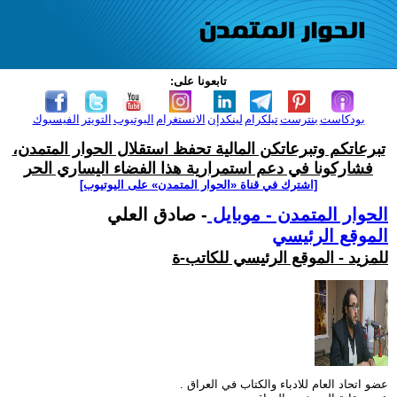
تابعونا على:
بودكاست
بنترست
تيلكرام
لينكدإن
الانستغرام
اليوتيوب
التويتر
الفيسبوك
تبرعاتكم وتبرعاتكن المالية تحفظ استقلال الحوار المتمدن،
فشاركونا في دعم استمرارية هذا الفضاء اليساري الحر
[اشترك في قناة ‫«الحوار المتمدن» على اليوتيوب]
الحوار المتمدن - موبايل
- صادق العلي
الموقع الرئيسي
للمزيد - الموقع الرئيسي للكاتب-ة
عضو اتحاد العام للادباء والكتاب في العراق .