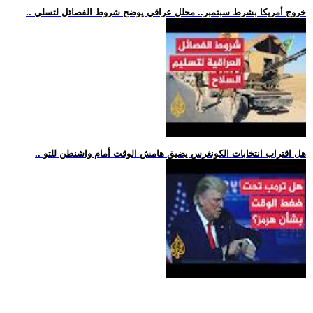
.. خروج أمريكا بشرط سبتمبر.. محلل عراقي يوضح شروط الفصائل لتسلي
.. هل اقتراب انتخابات الكونغرس يضيق هامش الوقت أمام واشنطن للتو