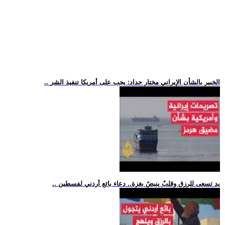
.. الخبير بالشأن الإيراني مختار حداد: يجب على أمريكا تنفيذ الشر
.. يد تسعى للرزق وقلبٌ ينبضُ بغزة.. دعاء بائع أردني لفسطين