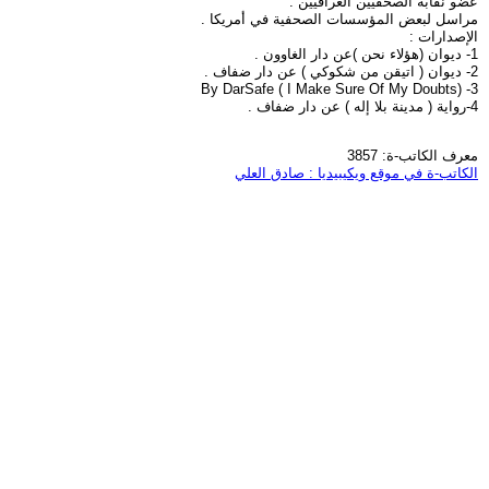
عضو نقابة الصحفيين العراقيين .
مراسل لبعض المؤسسات الصحفية في أمريكا .
الإصدارات :
1- ديوان (هؤلاء نحن )عن دار الغاوون .
2- ديوان ( اتيقن من شكوكي ) عن دار ضفاف .
3- (I Make Sure Of My Doubts ) By DarSafe
4-رواية ( مدينة بلا إله ) عن دار ضفاف .
معرف الكاتب-ة: 3857
الكاتب-ة في موقع ويكيبيديا : صادق العلي