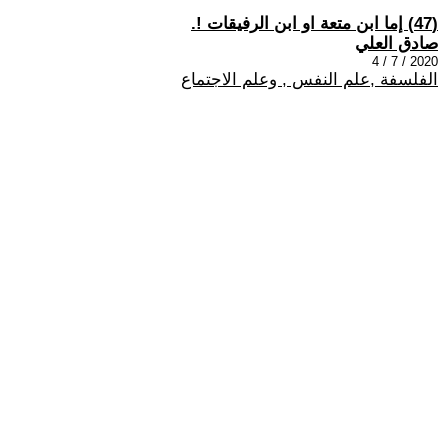
(47) إما ابن متعة او ابن الرفيقات !.
صادق العلي
2020 / 7 / 4
الفلسفة ,علم النفس , وعلم الاجتماع