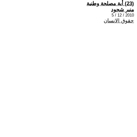
(23) أية مصلحة وطنية
منير شحود
2010 / 12 / 5
حقوق الانسان