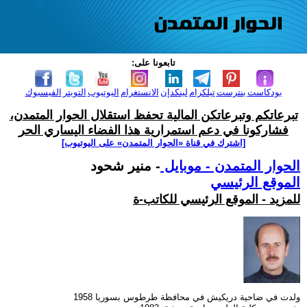
تابعونا على:
بودكاست
بنترست
تيلكرام
لينكدإن
الانستغرام
اليوتيوب
التويتر
الفيسبوك
تبرعاتكم وتبرعاتكن المالية تحفظ استقلال الحوار المتمدن،
فشاركونا في دعم استمرارية هذا الفضاء اليساري الحر
[اشترك في قناة ‫«الحوار المتمدن» على اليوتيوب]
الحوار المتمدن - موبايل
- منير شحود
الموقع الرئيسي
للمزيد - الموقع الرئيسي للكاتب-ة
ولدت في ضاحية دريكيش في محافظة طرطوس بسوريا 1958