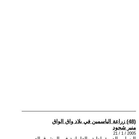
(48) زراعة الياسمين في بلاد واق الواق
منير شحود
2005 / 1 / 21
اليسار , الديمقراطية والعلمانية في المشرق العربي