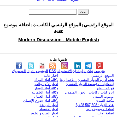
الموقع الرئيسي
الموقع الرئيسي للكاتب-ة
اضافة موضوع
|
|
جديد
Modern Discussion - Mobile English
تابعونا على:
بنترست
تيلكرام
لينكدإن
الانستغرام
RSS
اليوتيوب
التويتر
الفيسبوك
الموقع الرئيسي
أخبار عامة
هيئة ادارة الحوار المتمدن - للإتصال بنا
وكالة أنباء المرأة
إحصائيات مؤسسة الحوار المتمدن
اخبار الأدب والفن
قواعد النشر
وكالة أنباء اليسار
ابرز كتاب / كاتبات الحوار المتمدن
وكالة أنباء العلمانية
يوتيوب التمدن
وكالة أنباء العمال
مكتبة التمدن
وكالة أنباء حقوق الإنسان
عدد الزوار: 3,428,567,308
اخبار الرياضة
اضافة موضوع جديد
اخبار الاقتصاد
اضافة الاخبار
اخبار الطب والعلوم