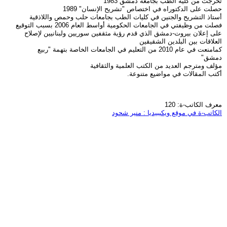
تخرجت من كلية الطب بجامعة دمشق 1983
حصلت على الدكتوراه في اختصاص "تشريح الإنسان" 1989
أستاذ التشريح والجنين في كليات الطب بجامعات حلب وحمص واللاذقية
فصلت من وظيفتي في الجامعات الحكومية أواسط العام 2006 بسبب التوقيع
على إعلان بيروت-دمشق الذي قدم رؤية مثقفين سوريين ولبنانيين لإصلاح
العلاقات بين البلدين الشقيقين
كمامنعت في عام 2010 من التعليم في الجامعات الخاصة بتهمة "ربيع
دمشق"
مؤلف ومترجم العديد من الكتب العلمية والثقافية
أكتب المقالات في مواضيع متنوعة.
معرف الكاتب-ة: 120
الكاتب-ة في موقع ويكيبيديا : منير شحود