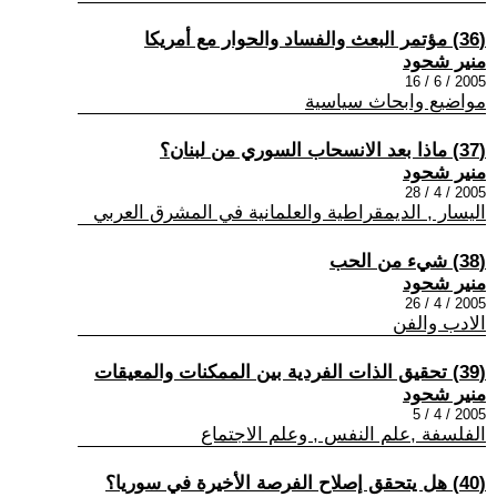
(36) مؤتمر البعث والفساد والحوار مع أمريكا
منير شحود
2005 / 6 / 16
مواضيع وابحاث سياسية
(37) ماذا بعد الانسحاب السوري من لبنان؟
منير شحود
2005 / 4 / 28
اليسار , الديمقراطية والعلمانية في المشرق العربي
(38) شيء من الحب
منير شحود
2005 / 4 / 26
الادب والفن
(39) تحقيق الذات الفردية بين الممكنات والمعيقات
منير شحود
2005 / 4 / 5
الفلسفة ,علم النفس , وعلم الاجتماع
(40) هل يتحقق إصلاح الفرصة الأخيرة في سوريا؟