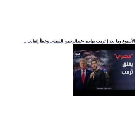
.. الأسبوع وما بعد | ترمب يهاجم -عبدالرحمن السيد-.. وخطأ إنفانت