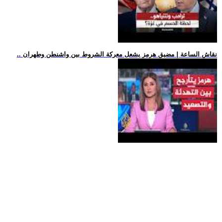
.. نقاش الساعة | مضيق هرمز يشعل معركة الشروط بين واشنطن وطهران