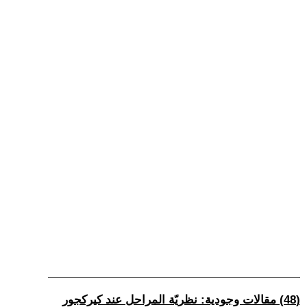
(48) مقالات وجودية: نظريّة المراحل عند كيركجور