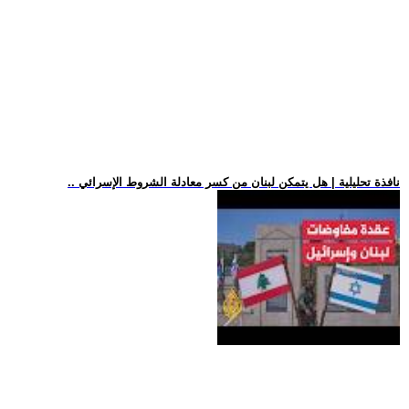
.. نافذة تحليلية | هل يتمكن لبنان من كسر معادلة الشروط الإسرائي