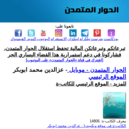
تابعونا على:
بودكاست
بنترست
تيلكرام
لينكدإن
الانستغرام
اليوتيوب
التويتر
الفيسبوك
تبرعاتكم وتبرعاتكن المالية تحفظ استقلال الحوار المتمدن،
فشاركونا في دعم استمرارية هذا الفضاء اليساري الحر
[اشترك في قناة ‫«الحوار المتمدن» على اليوتيوب]
الحوار المتمدن - موبايل
- عزالدين محمد ابوبكر
الموقع الرئيسي
للمزيد - الموقع الرئيسي للكاتب-ة
معرف الكاتب-ة: 14806
الكاتب-ة في موقع ويكيبيديا : عزالدين محمد ابوبكر