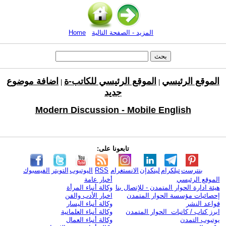
المزيد - الصفحة التالية
Home
الموقع الرئيسي
الموقع الرئيسي للكاتب-ة
اضافة موضوع
|
|
جديد
Modern Discussion - Mobile English
تابعونا على:
بنترست
تيلكرام
لينكدإن
الانستغرام
RSS
اليوتيوب
التويتر
الفيسبوك
الموقع الرئيسي
أخبار عامة
هيئة ادارة الحوار المتمدن - للإتصال بنا
وكالة أنباء المرأة
إحصائيات مؤسسة الحوار المتمدن
اخبار الأدب والفن
قواعد النشر
وكالة أنباء اليسار
ابرز كتاب / كاتبات الحوار المتمدن
وكالة أنباء العلمانية
يوتيوب التمدن
وكالة أنباء العمال