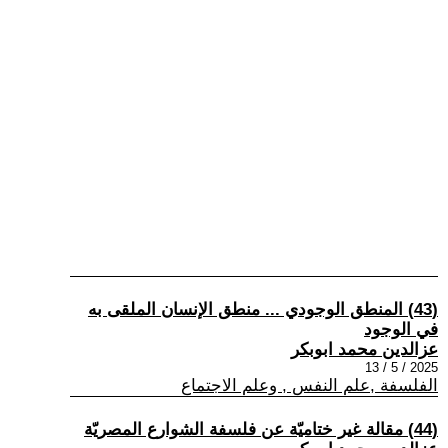
(43) المنطق الوجودي ... منطق الإنسان الملقى به
في الوجود
عزالدين محمد ابوبكر
2025 / 5 / 13
الفلسفة ,علم النفس , وعلم الاجتماع
(44) مقالة غير ختاميّة عن فلسفة الشوارع المصريّة