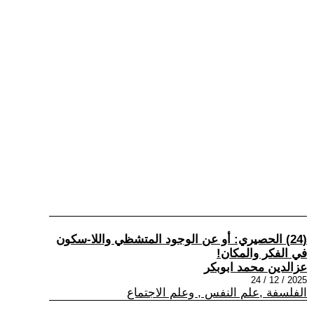
(24) الحصيري: أو عن الوجود المتشظي واللا-سكون
في الفكر والمكان!
عزالدين محمد ابوبكر
2025 / 12 / 24
الفلسفة ,علم النفس , وعلم الاجتماع