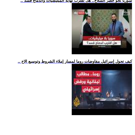
.. سوريا نحو حصر السلاح.. هل تقترب نهاية الميليشيات واندماج قسد
.. كيف تحول إسرائيل مفاوضات روما لمسار إملاء الشروط وتوسيع الاح