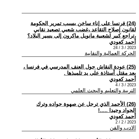
(24) فرنسا على إناء ساخن بسبب تمرير الحكومة
لقانون إصلاح التقاعد ،غضب شعبي تصعيد نقابي
،تراجع كبير لشعبية مانويل ماكرون إلى يسير البلاد؟
أحمد كعودي
2023 / 3 / 24
الحركة العمالية والنقابية
(25) عودة النقاش حول العنف المدرسي في فرنسا ،
بعد مقتل أستاذة على يد تلميذها .
أحمد كعودي
2023 / 3 / 4
التربية والتعليم والبحث العلمي
(26) الأحمد الذي ترجل عن صهوة جواده وترك
الجواد وحيدا .....!
أحمد كعودي
2023 / 2 / 2
الادب والفن