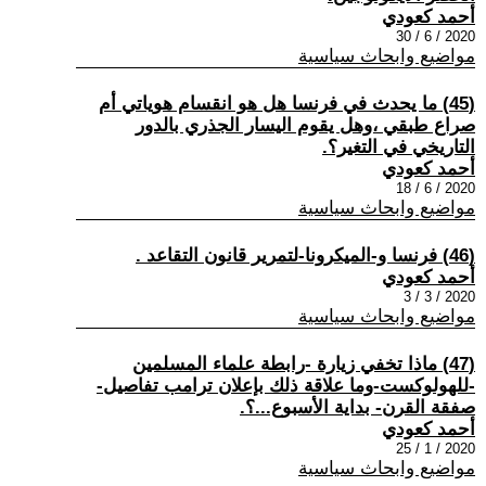
أحمد كعودي
2020 / 6 / 30
مواضيع وابحاث سياسية
(45) ما يحدث في فرنسا هل هو انقسام هوياتي أم
صراع طبقي ،وهل يقوم اليسار الجذري بالدور
التاريخي في التغير؟.
أحمد كعودي
2020 / 6 / 18
مواضيع وابحاث سياسية
(46) فرنسا و-الميكرونا-لتمرير قانون التقاعد .
أحمد كعودي
2020 / 3 / 3
مواضيع وابحاث سياسية
(47) ماذا تخفي زيارة -رابطة علماء المسلمين
-للهولوكست-وما علاقة ذلك بإعلان ترامب تفاصيل-
صفقة القرن- بداية الأسبوع...؟.
أحمد كعودي
2020 / 1 / 25
مواضيع وابحاث سياسية