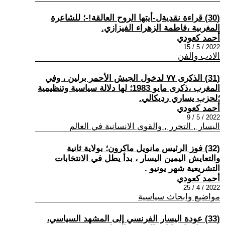
(30) قراءة نقديةل-أيتها الروح العالقة!-؛ للشاعرة
المغربية ،فاطمة الزهراء الفيزازي.
أحمد كعودي
2022 / 5 / 15
الادب والفن
(31) الذكرى ٧٧ لدخول الجيش الأحمر برلين ، وفي
المغرب ،ذكرى مايو 1983؛ لها دلالة سياسية وتنظيمية
؛لحزب يساري رديكالي.
أحمد كعودي
2022 / 5 / 9
اليسار , التحرر , والقوى الانسانية في العالم
(32) فوز الرئيس مانويل ماكرون؛ بولاية ثانية
والتعايش اليمين اليسار ، بدأ يطل في الانتخابات
التشريعية شهر يونيو .
أحمد كعودي
2022 / 4 / 25
مواضيع وابحاث سياسية
(33) عودة اليسار الفرنسي إلى المشهد السياسي،