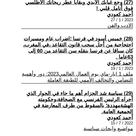
(27) وجع غيابك الأبدي وبقايا عطر ريحانك الأطلسي
فوق أنامل قلبي !
أحمد كعودي
2023 / 1 / 27
الادب والفن
(28) خميس أسود في فرنسا ؛اضراب عام ومسيرات
احتجاجية من أجل سحب قانون التقاعد ،في المغرب،
كان سباقا عن فرنسا بنقله سن التقاعد من 60 إلى
63عاما .
أحمد كعودي
2023 / 1 / 19
ملف 1 ايار-ماي يوم العمال العالمي2023: دور وأهمية
التضامن والتحالف الأممي للطبقة العاملة
(29) سياسة شد الحزام أهم ما جاء في الحوار الذي
أجراه الرئيس الفرنسي مع الصحافة،وحكومته
الهشةمهددة؛ بالسقوط من طرف المعارضة في
الجمعية العامة.
أحمد كعودي
2022 / 7 / 15
مواضيع وابحاث سياسية