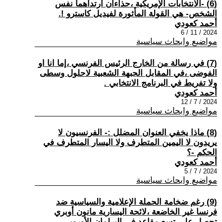
(6) -الانتخابات الإمريكية ،حذاءان ارتداهما نفس
الشخص- هي القولة المأثورة لفيديل كاسترو !.
أحمد كعودي
2024 / 11 / 6
مواضيع وابحاث سياسية
(7) في رسالة من الخارج الرئيس الفرنسي ،إما انا او
الفوضى ،في المقابل الجبهة الشعبية لاحلول وسطى
ولا تفريط في البرنامج الانتخابي .
أحمد كعودي
2024 / 7 / 12
مواضيع وابحاث سياسية
(8) ماذا يخفي العنوان المضلل :- الفرنسيون لا
يريدون لا اليمين المتطرف ولا اليسار المتطرف في
الحكم -؟
أحمد كعودي
2024 / 7 / 5
مواضيع وابحاث سياسية
(9) رغم ضخامة الحملة الإعلامية والسياسية ضد
فرنسا غير الخاضعة ،لائحة اليسارية مانون أوبري
تحصل على تسع مقاعد في البرلمان الأوروبي.