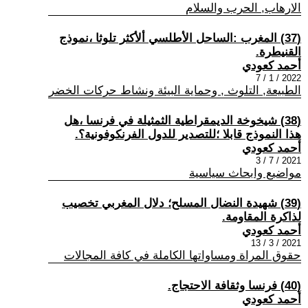
الارهاب, الحرب والسلام
(37) المغرب :الساحل الأطلسي ألأكثر تلوثا ،نموذج
القنيطرة.
أحمد كعودي
2022 / 1 / 7
الطبيعة, التلوث , وحماية البيئة ونشاط حركات الخضر
(38) شيخوخة الديمقراطية الثمثيلة في فرنسا ،هل
هذا النموذج قابلا ؛للتصدير للدول الفرنكوفونية؟.
أحمد كعودي
2021 / 7 / 3
مواضيع وابحاث سياسية
(39) شهيدة النضال المسلح؛ دلال المغربي تخصيب
لذاكرة المقاومة.
أحمد كعودي
2021 / 3 / 13
حقوق المراة ومساواتها الكاملة في كافة المجالات
(40) فرنسا وثقافة الاحتجاج.
أحمد كعودي