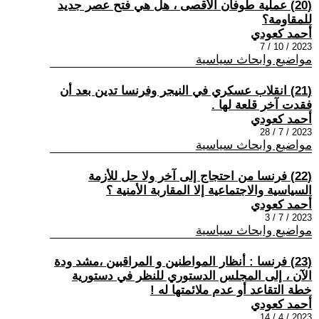
(20) عملية طوفان الأقصى ، هل هي فتح عصر جديد
للمقاومة؟
أحمد كعودي
2023 / 10 / 7
مواضيع وابحاث سياسية
(21) انقلاب عسكري في النيجر وفرنسا تدين بعد أن
فقدت آخر قلعة لها .
أحمد كعودي
2023 / 7 / 28
مواضيع وابحاث سياسية
(22) فرنسا من احتجاج إلى آخر ولا حل للأزمة
السياسية والاجتماعية إلا المقاربة الأمنية ؟
أحمد كعودي
2023 / 7 / 3
مواضيع وابحاث سياسية
(23) فرنسا : أنظار المواطنين و المراقبين ،مشد ودة
الآن ، إلى المجلس الدستوري للنظر في دستورية
خطة التقاعد أو عدم ملائمتها له !
أحمد كعودي
2023 / 4 / 14