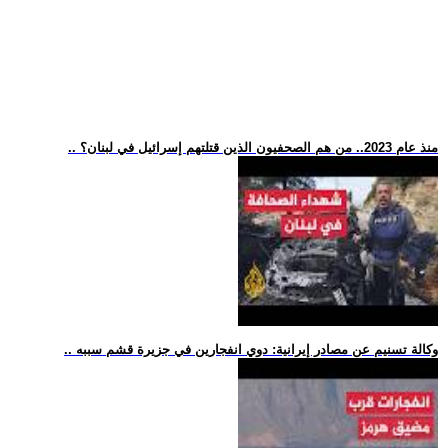
.. منذ عام 2023.. من هم الصحفيون الذين قتلتهم إسرائيل في لبنان؟
.. وكالة تسنيم عن مصادر إيرانية: دوي انفجارين في جزيرة قشم سببه