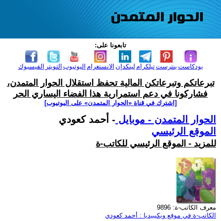
تابعونا على:
بودكاست
بنترست
تيلكرام
لينكدإن
الانستغرام
اليوتيوب
التويتر
الفيسبوك
تبرعاتكم وتبرعاتكن المالية تحفظ استقلال الحوار المتمدن،
فشاركونا في دعم استمرارية هذا الفضاء اليساري الحر
[اشترك في قناة ‫«الحوار المتمدن» على اليوتيوب]
الحوار المتمدن - موبايل
- أحمد كعودي
الموقع الرئيسي
للمزيد - الموقع الرئيسي للكاتب-ة
معرف الكاتب-ة: 9896
الكاتب-ة في موقع ويكيبيديا : أحمد كعودي