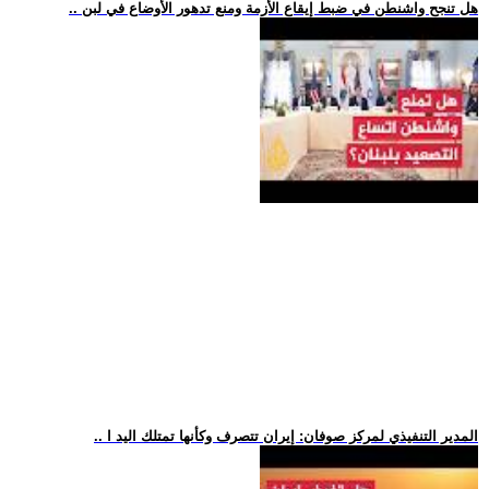
.. هل تنجح واشنطن في ضبط إيقاع الأزمة ومنع تدهور الأوضاع في لبن
.. المدير التنفيذي لمركز صوفان: إيران تتصرف وكأنها تمتلك اليد ا