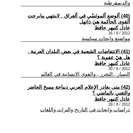
والديمقرطية
(40) ألوضع ألموئسْي في ألعراق , لاينتهي مابرحت
ألقوى الحاكمة هيَ ذاتهل
عادل كنيهر حافظ
2012 / 9 / 16
مواضيع وابحاث سياسية
(41) الانتفاضات الشعبية في بعض البلدان العربية ,
هل هيً عفوية ؟
عادل كنيهر حافظ
2012 / 8 / 30
اليسار , التحرر , والقوى الانسانية في العالم
(42) متى يغادر الإعلام العربي ديباجة مسخ الحاضر
والتغني بالماضي ؟
عادل كنيهر حافظ
2012 / 8 / 29
دراسات وابحاث في التاريخ والتراث واللغات