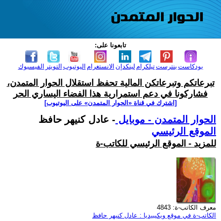
تابعونا على:
بودكاست
بنترست
تيلكرام
لينكدإن
الانستغرام
اليوتيوب
التويتر
الفيسبوك
تبرعاتكم وتبرعاتكن المالية تحفظ استقلال الحوار المتمدن،
فشاركونا في دعم استمرارية هذا الفضاء اليساري الحر
[اشترك في قناة ‫«الحوار المتمدن» على اليوتيوب]
الحوار المتمدن - موبايل
- عادل كنيهر حافظ
الموقع الرئيسي
للمزيد - الموقع الرئيسي للكاتب-ة
معرف الكاتب-ة: 4843
الكاتب-ة في موقع ويكيبيديا : عادل كنيهر حافظ