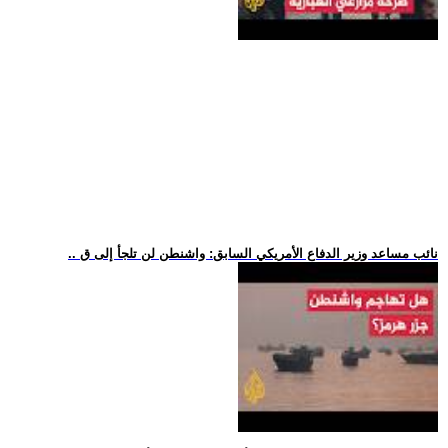
.. نائب مساعد وزير الدفاع الأمريكي السابق: واشنطن لن تلجأ إلى ق