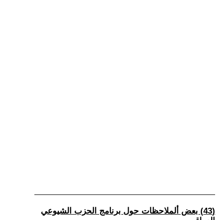
(43) بعض ألملاحظات حول برنامج الحزب الشيوعي