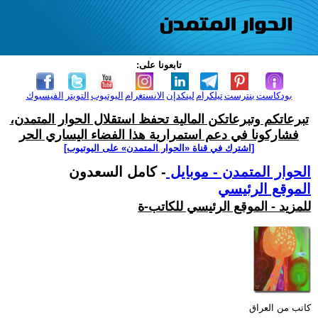
تابعونا على:
بودكاست
بنترست
تيلكرام
لينكدإن
الانستغرام
اليوتيوب
التويتر
الفيسبوك
تبرعاتكم وتبرعاتكن المالية تحفظ استقلال الحوار المتمدن،
فشاركونا في دعم استمرارية هذا الفضاء اليساري الحر
[اشترك في قناة ‫«الحوار المتمدن» على اليوتيوب]
الحوار المتمدن - موبايل
- كامل السعدون
الموقع الرئيسي
للمزيد - الموقع الرئيسي للكاتب-ة
كاتب من العراق