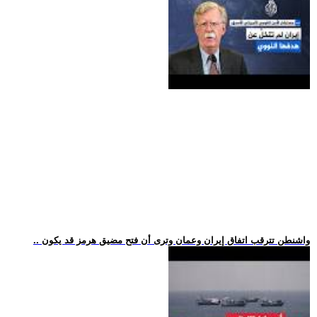
.. واشنطن تترقب اتفاق إيران وعمان وترى أن فتح مضيق هرمز قد يكون