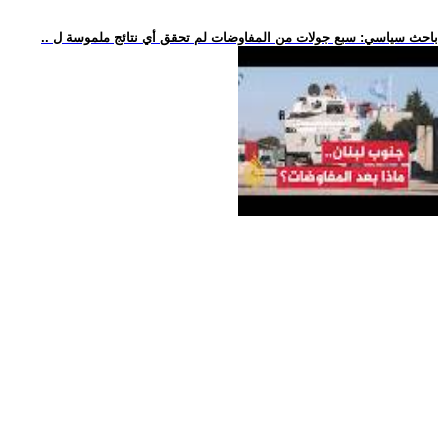
.. باحث سياسي: سبع جولات من المفاوضات لم تحقق أي نتائج ملموسة ل