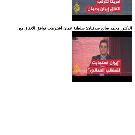
.. الدكتور محمد صالح صدقيان: سلطنة عمان اشترطت توافق الاتفاق مع