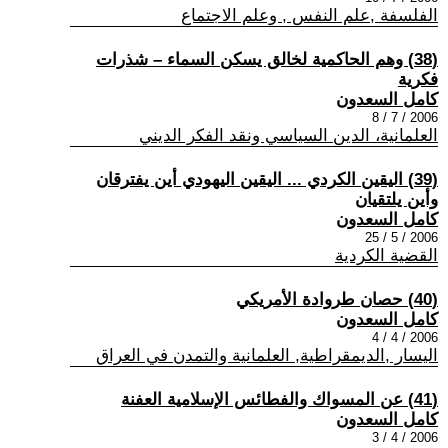
الفلسفة ,علم النفس , وعلم الاجتماع
(38) وهم الحاكمية لخالق يسكن السماء – شذرات
فكرية
كامل السعدون
2006 / 7 / 8
العلمانية، الدين السياسي ونقد الفكر الديني
(39) اليقين الكردي ... اليقين اليهودي أين يفترقان
وأين يلتقيان
كامل السعدون
2006 / 5 / 25
القضية الكردية
(40) حصان طروادة الأمريكي
كامل السعدون
2006 / 4 / 4
اليسار ,الديمقراطية, العلمانية والتمدن في العراق
(41) عن المسواك والفطائس الإسلامية العفنة
كامل السعدون
2006 / 4 / 3