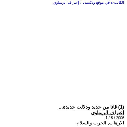
الكاتب-ة في موقع ويكيبيديا : إعتراف الريماوي
(1) قانا من جديد ودلالت جديدة...
إعتراف الريماوي
2006 / 8 / 1
الارهاب, الحرب والسلام