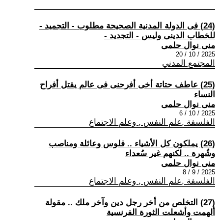
(24) فى الدولة المدنية الصحيحة مطلوب - التجميد -
للخطاب الدينى وليس - التجديد -
منى نوال حلمى
2025 / 10 / 20
المجتمع المدني
(25) عاطف حتاتة أخى أفرحنى فى عالم يقتل أفراح
النساء
منى نوال حلمى
2025 / 10 / 6
الفلسفة ,علم النفس , وعلم الاجتماع
(26) يملكون كل الأشياء .. فلوس وعائلة ومناصب
وشُهرة .. لكنهم غير سُعداء
منى نوال حلمى
2025 / 9 / 8
الفلسفة ,علم النفس , وعلم الاجتماع
(27) التخلص من أخر رجل دين وآخر ملك .. مقولة
ألهمت وأشعلت الثورة الفرنسية