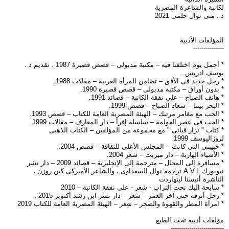
لكاتبة والشاعرة المصرية
د . منى نوال حلمى 2021
المؤلفات الأدبية
---------------
* أجمل يوم اختلفنا فيه – مكتبة مدبولى – قصص قصيرة 1987 . تقديم د .
يوسف ادريس .
* رجل جديد فى الأفق – تضامن المرأة العربية – مقالات 1988.
* بدون أوراق – مكتبة مدبولى – قصص قصيرة 1990.
* هاتف الصباح – على نفقة الكاتبة – قصائد 1991.
* البحر بيننا – سعاد الصباح – قصص 1999.
* الحب مع مغامر مرتبك – الهيئة المصرية العامة للكتاب – قصص 1993.
* الحب فى عصر العولمة – سلسلة إقرأ – دار المعارف – مقالات 1999.
* كتاب " نزار قبانى " مع مجموعة من المؤلفين – الكتاب الذهبى
لروزاليوسف 1999
* حبيبتى التى كانت – المجلس الأعلى للثقافة – قصص 2004.
* الأشياء الهاربة – دار ميريت – شعر 2004.
* مسافرة إلى المحال – مترجمة إلى الإنجليزية – قصائد 2009 – دار نشر
نيويورك A.V.L ترجمة نوال السعداوى ، والشاعر الأميركى كين روزن ،
الناشرة أنيستا لينهاردت
* سابحة اليك تحت التراب - شعر - على نفقة الكاتبة – 2010
* رجل أنزفه حتى آخر العمر – شعر – دار نشر ابن رشد أكتوبر 2015 .
* امرأة المطر والقهوة والضجر – شِعر – الهيئة المصرية العامة للكتاب 2019
مؤلفات أدبية تحت الطبع
--------------------------