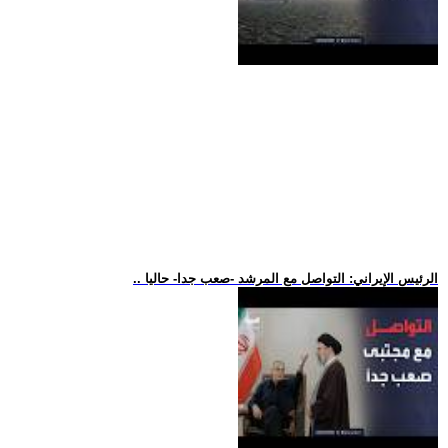
.. الرئيس الإيراني: التواصل مع المرشد -صعب جدا- حاليا