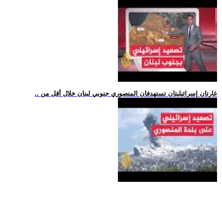
.. غارتان إسرائيليتان تستهدفان المنصوري جنوبي لبنان خلال أقل من