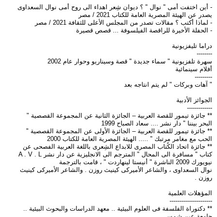
- أين اختفت أمى " نوال " ؟ ديوان شِعر اهداء الى روح أمى نوال السعداوى
يصدر عن الهيئة المصرية العامة للكتاب 2021 / مصر
- لماذا أكتب ؟ مقالات تصدر من المجلس الأعلى للثقافة 2021 / مصر
- الحفلة الأخيرة للراقصة الفيلسوفة ... قصص قصيرة
دراما تليفزيونية
--------
سهرة تلفزيونية " سماء جديدة " قصة وسيناريو وحوار عام 2002
أفلام سينمائية
---------
" آهات وبركات " لم يتم انتاجه بعد
الجوائز الأدبية
-------------
** جائزة تيمور للقصة العربية – الجائزة الثانية عن المجموعة القصصية "
البحر بيننا " دار نشر .... سعاد الصباح 1999
** جائزة تيمور للقصة العربية – الجائزة الأولى عن المجموعة القصصية "
الحب مع مغامر مرتبك " ..... الهيئة المصرية العامة للكتاب 2000
** جائزة اتحاد الكُتاب المصرى للابداع الشِعرى باللغة العربية الفصحى عن
كتاب " مسافرة الى المحال " المترجم الى الانجليزية عن دار نشر A . V . L
نيويورك 2009 الناشرة " أنيستا لينهاردت " ، قامت بالترجمة
نوال السعداوى ، والشاعر الأميركى كينيث روزن . والشاعر الأميركى كينيث
روزن .
المؤهلات العلمية
----------------------
** دكتوراة الفلسفة فى العلوم البيئية .. معهد الدراسات والبحوث البيئية ..
جامعة عين شمس .