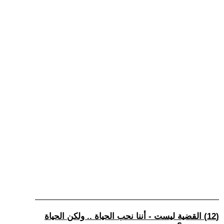
(12) القضية ليست - أننا نحب الحياة .. ولكن الحياة