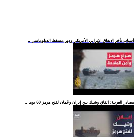
.. أسباب تأخر الاتفاق الإيراني الأمريكي ودور مسقط الدبلوماسي
.. مصادر العربية: اتفاق وشيك بين إيران وعُمان لفتح هرمز 60 يوما